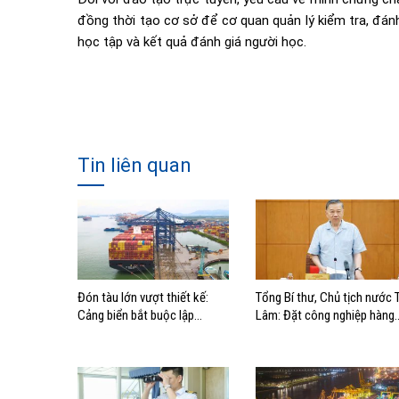
đồng thời tạo cơ sở để cơ quan quản lý kiểm tra, đán
học tập và kết quả đánh giá người học.
Tin liên quan
Đón tàu lớn vượt thiết kế:
Tổng Bí thư, Chủ tịch nước 
Cảng biển bắt buộc lập
Lâm: Đặt công nghiệp hàng
phương án điều động, đánh
hải đúng vị trí trong chiến
giá rủi ro
lược xây dựng Việt Nam trở
thành quốc gia biển mạnh