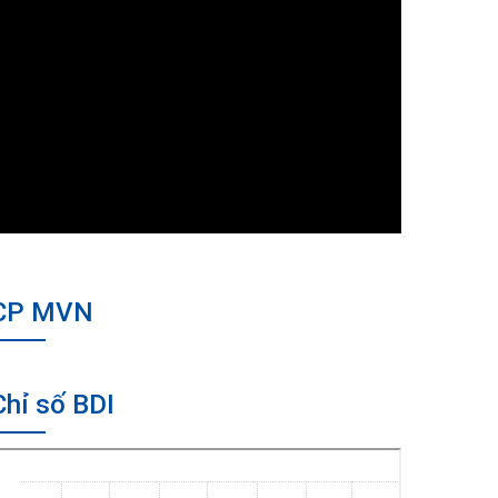
CP MVN
Chỉ số BDI