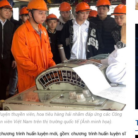
 luyện thuyền viên, hoa tiêu hàng hải nhằm đáp ứng các Công
n viên Việt Nam trên thị trường quốc tế (Ảnh minh họa).
hương trình huấn luyện mới, gồm: chương trình huấn luyện sĩ