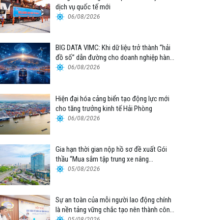
dịch vụ quốc tế mới
06/08/2026
BIG DATA VIMC: Khi dữ liệu trở thành “hải
đồ số” dẫn đường cho doanh nghiệp hàng
hải
06/08/2026
Hiện đại hóa cảng biển tạo động lực mới
cho tăng trưởng kinh tế Hải Phòng
06/08/2026
Gia hạn thời gian nộp hồ sơ đề xuất Gói
thầu “Mua sắm tập trung xe nâng
container thuộc Tổng công ty Hàng hải
05/08/2026
Việt Nam – CTCP”
Sự an toàn của mỗi người lao động chính
là nền tảng vững chắc tạo nên thành công
của Cảng Đà Nẵng
05/08/2026