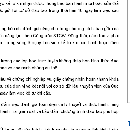
ệc kể từ khi nhận được thông báo ban hành mới hoặc sửa đổi
c gửi tới cơ sở đào tạo trong thời hạn 10 ngày làm việc sau
ựng tiêu chí đánh giá riêng cho từng chương trình, bao gồm cả
uẩn năng lực theo Công ước STCW. Đồng thời, các đơn vị phải
 trong vòng 3 ngày làm việc kể từ khi ban hành hoặc điều
 lượng các lớp học trực tuyến không thấp hơn hình thức đào
ượng và các minh chứng cụ thể.
iệu về chứng chỉ nghiệp vụ, giấy chứng nhận hoàn thành khóa
ệu của đơn vị và kết nối với cơ sở dữ liệu thuyền viên của Cục
ày làm việc kể từ khi cấp.
ảm việc đánh giá toàn diện cả lý thuyết và thực hành, tăng
thanh tra, giám sát và bảo đảm chương trình đào tạo phù hợp
t lượng sẽ giúp tránh tình trạng dạy học mang tính hình thức,