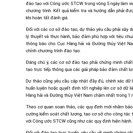
đào tạo với Công ước STCW trong vòng 5 ngày làm vi
chương trình. Kết quả kiểm tra và hướng dẫn phải đượ
khi hoàn tất đánh giá.
Đối với các cơ sở đào tạo, dự thảo yêu cầu phải xây d
lý thuyết và thực hành, bảo đảm phù hợp với tiêu ch
thông báo cho Cục Hàng hải và Đường thủy Việt Nam
chỉnh chương trình đào tạo.
Đáng chú ý, các cơ sở đào tạo phải chứng minh chất
tạo trực tiếp thông qua các giải pháp bảo đảm chất l
Dự thảo cũng yêu cầu cập nhật đầy đủ, chính xác dữ l
huấn luyện hoặc quyết định tốt nghiệp lên cơ sở dữ li
Hàng hải và Đường thủy Việt Nam chậm nhất trong 1 ng
Theo cơ quan soạn thảo, các quy định mới nhằm bảo đ
cường kiểm soát chất lượng, tạo cơ sở cho công tác 
với Công ước STCW cũng như các quy định hiện hành.
Đối với đào tạo trực tuyến, yêu cầu về minh chứng chấ