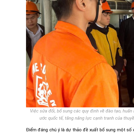
Việc sửa đổi, bổ sung các quy định về đào tạo, huấn
ước quốc tế, tăng năng lực cạnh tranh của thuyề
Điểm đáng chú ý là dự thảo đề xuất bổ sung một số c