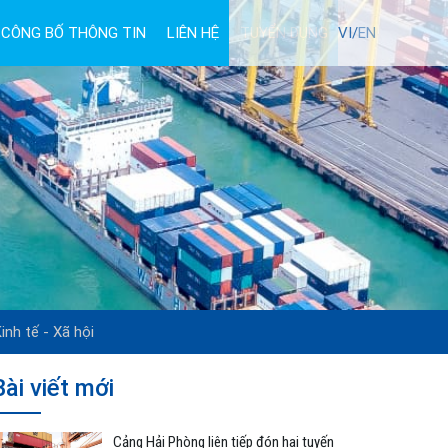
CÔNG BỐ THÔNG TIN
LIÊN HỆ
TUYỂN DỤNG
VI/
EN
inh tế - Xã hội
Bài viết mới
Cảng Hải Phòng liên tiếp đón hai tuyến