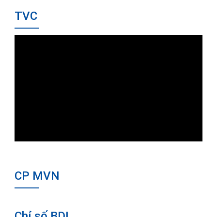
TVC
CP MVN
Chỉ số BDI