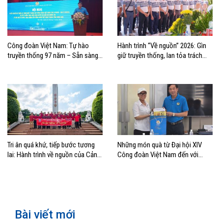
Công đoàn Việt Nam: Tự hào
Hành trình “Về nguồn” 2026: Gìn
truyền thống 97 năm – Sẵn sàng
giữ truyền thống, lan tỏa trách
bước vào kỷ nguyên mới
nhiệm
Tri ân quá khứ, tiếp bước tương
Những món quà từ Đại hội XIV
lai: Hành trình về nguồn của Cảng
Công đoàn Việt Nam đến với
Sài Gòn và Cảng Quy Nhơn
đoàn viên, NLĐ ngành Hàng hải
Bài viết mới