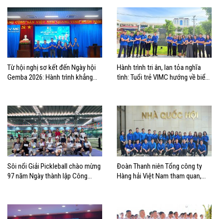
Từ hội nghị sơ kết đến Ngày hội
Hành trình tri ân, lan tỏa nghĩa
Gemba 2026: Hành trình khẳng
tình: Tuổi trẻ VIMC hướng về biển
định bản lĩnh tuổi trẻ VIMC
đảo quê hương
Sôi nổi Giải Pickleball chào mừng
Đoàn Thanh niên Tổng công ty
97 năm Ngày thành lập Công
Hàng hải Việt Nam tham quan,
đoàn Việt Nam
học tập thực tế tại Nhà Quốc hội