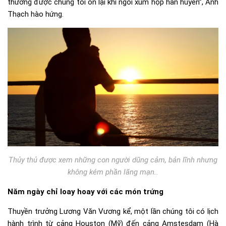
thường được chúng tôi ôn lại khi ngồi xum họp hàn huyên”, Anh
Thạch hào hứng.
Thủy thủ được xem những con người dũng cảm, bản lĩnh nhưng
không kém phần lãng mạn..
Năm ngày chỉ loay hoay với các món trứng
Thuyền trưởng Lương Văn Vương kể, một lần chúng tôi có lịch
hành trình từ cảng Houston (Mỹ) đến cảng Amstesdam (Hà