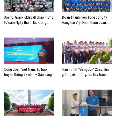
Sôi nổi Giải Pickleball chào mừng
Đoàn Thanh niên Tổng công ty
97 năm Ngày thành lập Công
Hàng hải Việt Nam tham quan,
đoàn Việt Nam
học tập thực tế tại Nhà Quốc hội
Công đoàn Việt Nam: Tự hào
Hành trình “Về nguồn” 2026: Gìn
truyền thống 97 năm – Sẵn sàng
giữ truyền thống, lan tỏa trách
bước vào kỷ nguyên mới
nhiệm