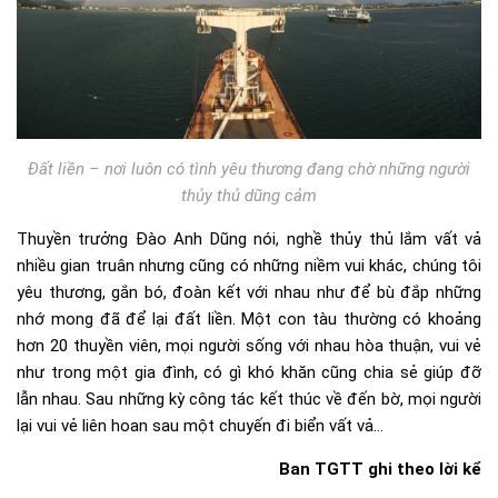
Đất liền – nơi luôn có tình yêu thương đang chờ những người
thủy thủ dũng cảm
Thuyền trưởng Đào Anh Dũng nói, nghề thủy thủ lắm vất vả
nhiều gian truân nhưng cũng có những niềm vui khác, chúng tôi
yêu thương, gắn bó, đoàn kết với nhau như để bù đắp những
nhớ mong đã để lại đất liền. Một con tàu thường có khoảng
hơn 20 thuyền viên, mọi người sống với nhau hòa thuận, vui vẻ
như trong một gia đình, có gì khó khăn cũng chia sẻ giúp đỡ
lẫn nhau. Sau những kỳ công tác kết thúc về đến bờ, mọi người
lại vui vẻ liên hoan sau một chuyến đi biển vất vả…
Ban TGTT ghi theo lời kể