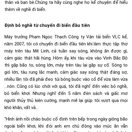
thân và bạn bè.Chúng ta hãy cùng nghe họ kể chuyện để hiểu
thêm về nghề đi biển.
Định bỏ nghề từ chuyến đi biển đầu tiên
Máy trưởng Phạm Ngọc Thạch Công ty Vận tải biển VLC kể,
năm 2007, tôi có chuyến đi biển đầu tiên khi làm thực tập thợ
máy trên tàu Mê Linh, cả tuần say sóng, không ăn được gì,
cảm giác thật hãi hùng. Hôm ấy, khi tàu vừa vào Vịnh Bắc Bộ
thì gặp bão to, sóng lớn, máy trên tàu lại gặp sự cố. Sóng to
gió lớn, tàu rung lắc mạnh, cảm giác say sóng thật đáng sợ,
nhiều lần tôi đã phải đeo túi bóng buộc vào cổ để vừa làm vừa
…nôn. Cũng có lúc chới với quá, tôi đã nghĩ đến việc bỏ nghề,
bỏ biển khơi. Nhưng nghĩ đến 5 năm đèn sách và giấc mơ
người thủy thủ kiên cường, mạnh mẽ lại giúp tôi vượt qua mọi
khó khăn, vất vả…
“Hình ảnh nồi cháo buộc cố định trên bếp trong ngày giông bão
ngoài biển khơi, khi đói anh em chủ động vào múc ăn vẫn