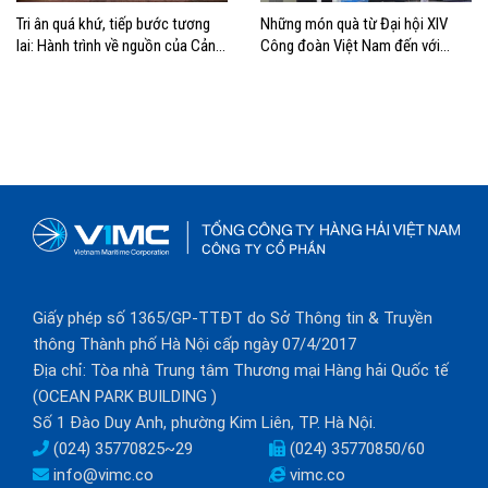
Tri ân quá khứ, tiếp bước tương
Những món quà từ Đại hội XIV
lai: Hành trình về nguồn của Cảng
Công đoàn Việt Nam đến với
Sài Gòn và Cảng Quy Nhơn
đoàn viên, NLĐ ngành Hàng hải
Giấy phép số 1365/GP-TTĐT do Sở Thông tin & Truyền
thông Thành phố Hà Nội cấp ngày 07/4/2017
Địa chỉ: Tòa nhà Trung tâm Thương mại Hàng hải Quốc tế
(OCEAN PARK BUILDING )
Số 1 Đào Duy Anh, phường Kim Liên, TP. Hà Nội.
(024) 35770825~29
(024) 35770850/60
info@vimc.co
vimc.co