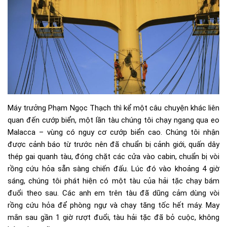
Máy trưởng Phạm Ngọc Thạch thì kể một câu chuyện khác liên
quan đến cướp biển, một lần tàu chúng tôi chạy ngang qua eo
Malacca – vùng có nguy cơ cướp biển cao. Chúng tôi nhận
được cảnh báo từ trước nên đã chuẩn bị cảnh giới, quấn dây
thép gai quanh tàu, đóng chặt các cửa vào cabin, chuẩn bị vòi
rồng cứu hỏa sẵn sàng chiến đấu. Lúc đó vào khoảng 4 giờ
sáng, chúng tôi phát hiện có một tàu của hải tặc chạy bám
đuổi theo sau. Các anh em trên tàu đã dũng cảm dùng vòi
rồng cứu hỏa để phòng ngự và chạy tăng tốc hết máy. May
mắn sau gần 1 giờ rượt đuổi, tàu hải tặc đã bỏ cuộc, không