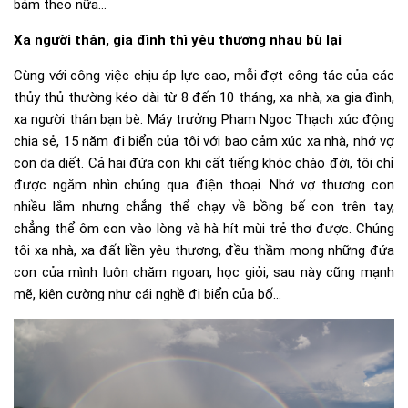
bám theo nữa…
Xa người thân, gia đình thì yêu thương nhau bù lại
Cùng với công việc chịu áp lực cao, mỗi đợt công tác của các
thủy thủ thường kéo dài từ 8 đến 10 tháng, xa nhà, xa gia đình,
xa người thân bạn bè. Máy trưởng Phạm Ngọc Thạch xúc động
chia sẻ, 15 năm đi biển của tôi với bao cảm xúc xa nhà, nhớ vợ
con da diết. Cả hai đứa con khi cất tiếng khóc chào đời, tôi chỉ
được ngắm nhìn chúng qua điện thoại. Nhớ vợ thương con
nhiều lắm nhưng chẳng thể chạy về bồng bế con trên tay,
chẳng thể ôm con vào lòng và hà hít mùi trẻ thơ được. Chúng
tôi xa nhà, xa đất liền yêu thương, đều thầm mong những đứa
con của mình luôn chăm ngoan, học giỏi, sau này cũng mạnh
mẽ, kiên cường như cái nghề đi biển của bố…