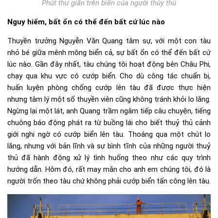
Phút thư giãn trên biển của người thủy thủ
Nguy hiểm, bất ổn có thể đến bất cứ lúc nào
Thuyền trưởng Nguyễn Văn Quang tâm sự, với một con tàu
nhỏ bé giữa mênh mông biển cả, sự bất ổn có thể đến bất cứ
lúc nào. Gần đây nhất, tàu chúng tôi hoạt động bên Châu Phi,
chạy qua khu vực có cướp biển. Cho dù công tác chuẩn bị,
huấn luyện phòng chống cướp lên tàu đã được thực hiện
nhưng tâm lý một số thuyền viên cũng không tránh khỏi lo lắng.
Ngừng lại một lát, anh Quang trầm ngâm tiếp câu chuyện, tiếng
chuông báo động phát ra từ buồng lái cho biết thuỷ thủ cảnh
giới nghi ngờ có cướp biển lên tàu. Thoáng qua một chút lo
lắng, nhưng với bản lĩnh và sự bình tĩnh của những người thuỷ
thủ đã hành động xử lý tình huống theo như các quy trình
hướng dẫn. Hôm đó, rất may mắn cho anh em chúng tôi, đó là
người trốn theo tàu chứ không phải cướp biển tấn công lên tàu.