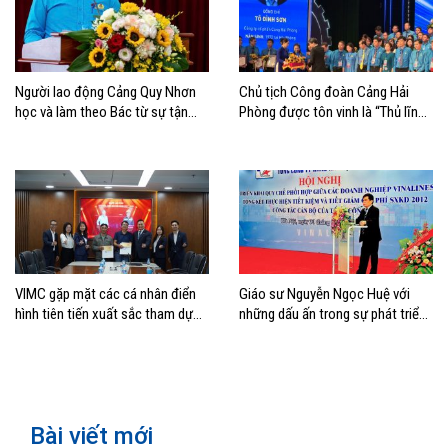
Người lao động Cảng Quy Nhơn
Chủ tịch Công đoàn Cảng Hải
học và làm theo Bác từ sự tận
Phòng được tôn vinh là “Thủ lĩnh
tâm, ý thức trách nhiệm, tính kỷ
Công đoàn tiêu biểu” toàn quốc
luật và tình đồng nghiệp
năm 2026
VIMC gặp mặt các cá nhân điển
Giáo sư Nguyễn Ngọc Huệ với
hình tiên tiến xuất sắc tham dự
những dấu ấn trong sự phát triển
Đại hội Thi đua yêu nước toàn
của ngành Hàng hải Việt Nam
quốc lần thứ XI
Bài viết mới