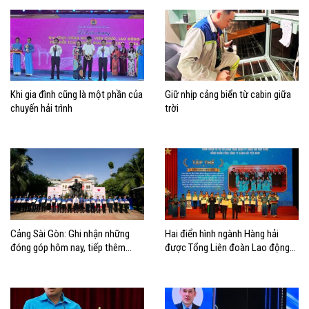
Khi gia đình cũng là một phần của
Giữ nhịp cảng biển từ cabin giữa
chuyến hải trình
trời
Cảng Sài Gòn: Ghi nhận những
Hai điển hình ngành Hàng hải
đóng góp hôm nay, tiếp thêm
được Tổng Liên đoàn Lao động
động lực cho chặng đường phía
Việt Nam biểu dương học tập và
trước
làm theo Bác