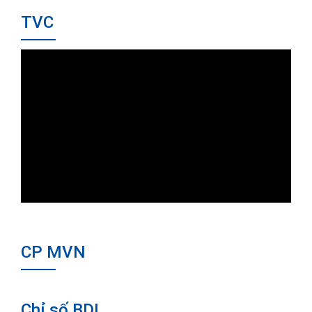
TVC
CP MVN
Chỉ số BDI