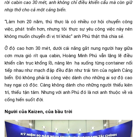
rời cabin cao 30 mét, anh không chỉ điều khiển cẩu mà còn giữ
nhịp thở cho cả một cảng biển.
“Làm hơn 20 năm, thú thực là có nhiều cơ hội chuyển công
việc, phát triển hơn, nhưng tôi thực sự yêu công việc này nên
không muốn chuyển đi vị trí khác” anh Phú thật thà chia sẻ.
Ở độ cao hơn 30 mét, dưới cái nắng gắt nung người hay giữa
cơn mưa gió rít qua cabin, Hoàng Minh Phú vẫn lặng lẽ điều
khiển cần trục khổng lồ, nâng lên hạ xuống từng container nối
tiếp nhau như mạch đập đều đặn như trái tim của ngành Cảng
biển. Đó không phải là công việc dành cho những ai sợ độ cao
hay ngại cô độc. Càng không dành cho những người thiếu kiên
trì, thiếu tận tâm. Nhưng với anh Phú đó là nơi anh thuộc về và
cống hiến suốt đời.
Người của Kaizen, của bầu trời