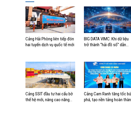
Cảng Hải Phòng liên tiếp đón
BIG DATA VIMC: Khi dữ liệu
hai tuyến dịch vụ quốc tế mới
trở thành “hải đồ số” dẫn
đường cho doanh nghiệp
hàng hải
Cảng SSIT đầu tư hai cẩu bờ
Cảng Cam Ranh tăng tốc bứ
thế hệ mới, nâng cao năng
phá, tạo nền tảng hoàn thà
lực khai thác cảng
mục tiêu tăng trưởng năm
2026