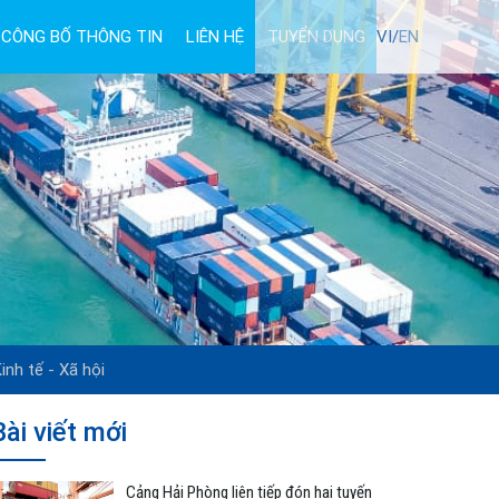
CÔNG BỐ THÔNG TIN
LIÊN HỆ
TUYỂN DỤNG
VI/
EN
inh tế - Xã hội
Bài viết mới
Cảng Hải Phòng liên tiếp đón hai tuyến