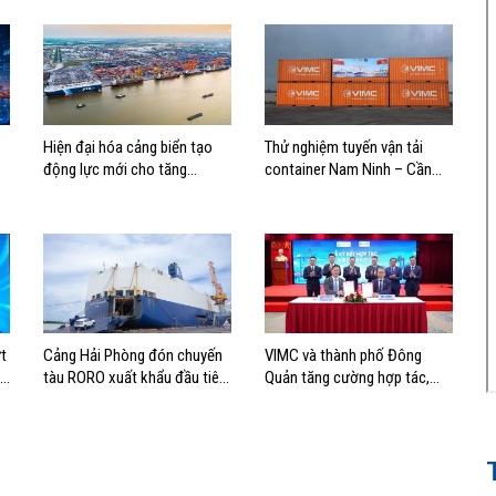
Hiện đại hóa cảng biển tạo
Thử nghiệm tuyến vận tải
động lực mới cho tăng
container Nam Ninh – Cần
trưởng kinh tế Hải Phòng
Thơ, mở thêm hướng kết nối
logistics cho ĐBSCL
t
Cảng Hải Phòng đón chuyến
VIMC và thành phố Đông
nh
tàu RORO xuất khẩu đầu tiên
Quản tăng cường hợp tác,
của Hyundai Glovis
mở rộng kết nối logistics và
thương mại Việt Nam – Trung
Quốc