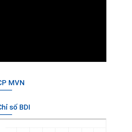
CP MVN
Chỉ số BDI