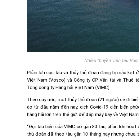
Nhiều thuyền viên tàu Vos
Phần lớn các tàu và thủy thủ đoàn đang bị mắc kẹt ở
Việt Nam (Vosco) và Công ty CP Vận tải và Thuê tàu
Tổng công ty Hàng hải Việt Nam (VIMC).
Theo quy ước, một thủy thủ đoàn (21 người) sẽ đi biển
do từ đầu năm đến nay, dịch Covid-19 diễn biến phứ
hàng hải lớn trên thế giới để đáp máy bay về Việt Nam
“Đội tàu biển của VIMC có gần 80 tàu, phần lớn hoạt 
thủ đoàn đã theo tàu gần 10 tháng nay nhưng chưa t