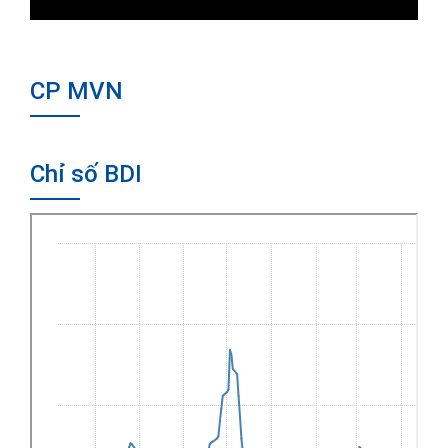
CP MVN
Chỉ số BDI