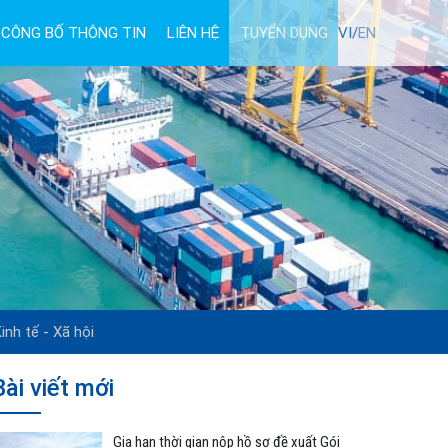
CÔNG BỐ THÔNG TIN
LIÊN HỆ
TUYỂN DỤNG
VI/
EN
inh tế - Xã hội
Bài viết mới
Gia hạn thời gian nộp hồ sơ đề xuất Gói