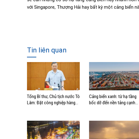
với Singapore, Thượng Hải hay bất kỳ một cảng biển n
Tin liên quan
Tổng Bí thư, Chủ tịch nước Tô
Cảng biển xanh: từ hạ tầng
Lâm: Đặt công nghiệp hàng
bốc dỡ đến nền tảng cạnh
hải đúng vị trí trong chiến
tranh mới
lược xây dựng Việt Nam trở
thành quốc gia biển mạnh