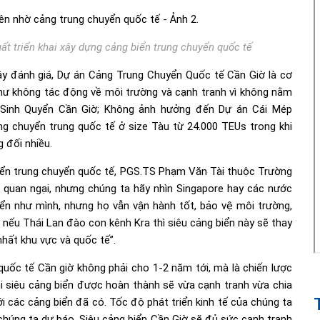
ất triển khai xây dựng cảng biển trung chuyển quốc tế
y đánh giá, Dự án Cảng Trung Chuyển Quốc tế Cần Giờ là cơ
như không tác động về môi trường và cạnh tranh vì không nằm
 Sinh Quyển Cần Giờ; Không ảnh hưởng đến Dự án Cái Mép
àng chuyển trung quốc tế ở size Tàu từ 24.000 TEUs trong khi
 đối nhiều.
biển trung chuyển quốc tế, PGS.TS Phạm Văn Tài thuộc Trường
 quan ngại, nhưng chúng ta hãy nhìn Singapore hay các nước
iển như mình, nhưng họ vẫn vận hành tốt, bảo vệ môi trường,
 nếu Thái Lan đào con kênh Kra thì siêu cảng biển này sẽ thay
hất khu vực và quốc tế”.
uốc tế Cần giờ không phải cho 1-2 năm tới, mà là chiến lược
hi siêu cảng biển được hoàn thành sẽ vừa cạnh tranh vừa chia
ới các cảng biển đã có. Tốc độ phát triển kinh tế của chúng ta
húng ta dự báo. Siêu cảng biển Cần Giờ sẽ đủ sức cạnh tranh