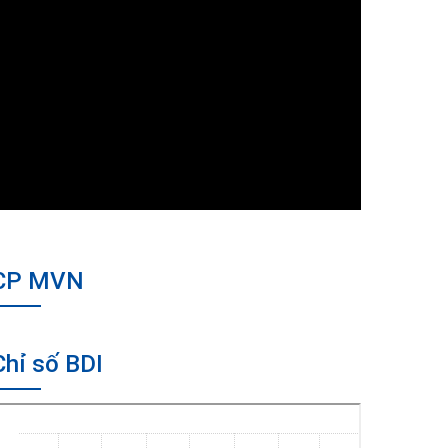
CP MVN
Chỉ số BDI