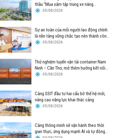
thầu “Mua sắm tập trung xe nâng
container thuộc Tổng công ty Hàng hải
05/08/2026
Việt Nam – CTCP”
Sự an toàn của mỗi người lao động chính
là nền tảng vững chắc tạo nên thành công
của Cảng Đà Nẵng
05/08/2026
Thử nghiệm tuyến vận tải container Nam
Ninh – Cần Thơ, mở thêm hướng kết nối
logistics cho ĐBSCL
05/08/2026
Cảng SSIT đầu tư hai cẩu bờ thế hệ mới,
nâng cao năng lực khai thác cảng
05/08/2026
Cảng thông minh sẽ vận hành theo thời
gian thực, ứng dụng mạnh AI và tự động
hóa
04/08/2026