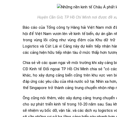
Huyện Cần Giờ, TP Hồ Chí Minh nơi được đề xu
Báo cáo của Tổng công ty Hàng hải Việt Nam mới đâ
hội để Việt Nam vươn lên về kinh tế biển, dự án gần 
trong vùng lõi cũng như vùng đệm của Khu dữ trữ
Logistics và Cát Lái vì Cảng này dự kiến tiếp nhận h
các cảng hiện hữu tiếp nhận tàu ở mức thấp hơn tương
Chia sẻ về các quan ngại về môi trường khi xây cảng 
CĐ Kinh tế Đối ngoại TP Hồ Chí Minh chia sẻ “có các
khác, họ xây dựng cảng biển cũng trên khu vực ven b
đáp ứng các yêu cầu của nhà nước sở tại. Nhìn xa hơn,
thế Singapore trở thành cảng trung chuyển nhộn nhịp n
Ông cũng nói thêm, việc xây dựng cảng trung chuyển q
cho sự phát triển kinh tế trong 10-20 năm sau. Sau k
sẽ nhiệm vụ bốc dỡ, vận tải…và các dịch vụ logistics v
sẽ cần những cơ sở hạ tầng cảng biển này nhanh hơn c