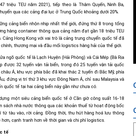
47 triệu TEU năm 2021), tiếp theo là Thâm Quyến, Ninh Ba,
chuyển qua các cảng đại lục ở Trung Quốc khoảng dưới 20%.
ng cảng biển nhộn nhịp nhất thế giới, đứng thứ 8 trong tổng
lượng hàng container thông qua cảng năm đạt gần 18 triệu TEU
 Cảng Hong Kong với vai trò là cảng trung chuyển quốc tế đã
hính, thương mại và đầu mối logistics hàng hải của thế giới.
cửa ngõ quốc tế là Lạch Huyện (Hải Phòng) và Cái Mép (Bà Rịa
 được 32 tuyến vận tải biển, trong đó 25 tuyến vận tải quốc
n châu Á, khu vực phía bắc đã khai thác 2 tuyến đi Bắc Mỹ, phía
; đứng vị trí thứ 3 khu vực Đông Nam Á, chỉ sau Malaysia và
n quốc tế tại hai cảng biển này gần như chưa có.
y dựng một siêu cảng biển quốc tế ở Cần giờ công suất 16-18
gân sách nhà nước thông qua các khoản thuế từ hoạt động bốc
hí từ tàu vào, rời cảng. Đồng thời, thu hút hàng hoá lưu thông
hơn, cạnh tranh hơn về thời gian và chi phí logistics.
c tế