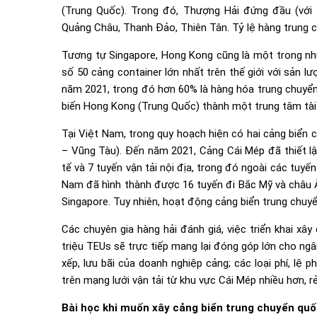
(Trung Quốc). Trong đó, Thượng Hải đứng đầu (với 
Quảng Châu, Thanh Đảo, Thiên Tân. Tỷ lệ hàng trung 
Tương tự Singapore, Hong Kong cũng là một trong nhữ
số 50 cảng container lớn nhất trên thế giới với sản 
năm 2021, trong đó hơn 60% là hàng hóa trung chuyển.
biến Hong Kong (Trung Quốc) thành một trung tâm tài c
Tại Việt Nam, trong quy hoạch hiện có hai cảng biển 
– Vũng Tàu). Đến năm 2021, Cảng Cái Mép đã thiết lập
tế và 7 tuyến vận tải nội địa, trong đó ngoài các tuyế
Nam đã hình thành được 16 tuyến đi Bắc Mỹ và châu Âu
Singapore. Tuy nhiên, hoạt động cảng biển trung chuyể
Các chuyên gia hàng hải đánh giá, việc triển khai xâ
triệu TEUs sẽ trực tiếp mang lại đóng góp lớn cho n
xếp, lưu bãi của doanh nghiệp cảng; các loại phí, lệ p
trên mạng lưới vận tải từ khu vực Cái Mép nhiều hơn, rẻ 
Bài học khi muốn xây cảng biển trung chuyển quố