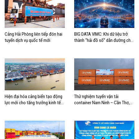
Cảng Hải Phòng liên tiếp đón hai
BIG DATA VIMC: Khi dữ liệu trở
tuyến dịch vụ quốc tế mới
thành “hải đồ số” dẫn đường cho
doanh nghiệp hàng hải
Hiện đại hóa cảng biển tạo động
Thử nghiệm tuyến vận tải
lực mới cho tăng trưởng kinh tế
container Nam Ninh – Cần Thơ,
Hải Phòng
mở thêm hướng kết nối logistics
cho ĐBSCL