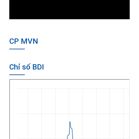
CP MVN
Chỉ số BDI