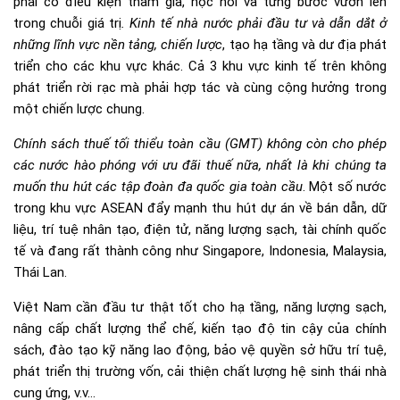
phải có điều kiện tham gia, học hỏi và từng bước vươn lên
trong chuỗi giá trị
. Kinh tế nhà nước phải đầu tư và dẫn dắt ở
những lĩnh vực nền tảng, chiến lược
, tạo hạ tầng và dư địa phát
triển cho các khu vực khác. Cả 3 khu vực kinh tế trên không
phát triển rời rạc mà phải hợp tác và cùng cộng hưởng trong
một chiến lược chung.
Chính sách thuế tối thiểu toàn cầu (GMT) không còn cho phép
các nước hào phóng với ưu đãi thuế nữa, nhất là khi chúng ta
muốn thu hút các tập đoàn đa quốc gia toàn cầu
. Một số nước
trong khu vực ASEAN đẩy mạnh thu hút dự án về bán dẫn, dữ
liệu, trí tuệ nhân tạo, điện tử, năng lượng sạch, tài chính quốc
tế và đang rất thành công như Singapore, Indonesia, Malaysia,
Thái Lan.
Việt Nam cần đầu tư thật tốt cho hạ tầng, năng lượng sạch,
nâng cấp chất lượng thể chế, kiến tạo độ tin cậy của chính
sách, đào tạo kỹ năng lao động, bảo vệ quyền sở hữu trí tuệ,
phát triển thị trường vốn, cải thiện chất lượng hệ sinh thái nhà
cung ứng, v.v…