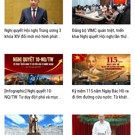
Nghị quyết Hội nghị Trung ương 3
Đảng bộ VIMC quán triệt, triển
khóa XIV đổi mới mô hình phát
khai Nghị quyết Hội nghị lần thứ
triển Việt Nam
ba Ban Chấp hành Trung ương
Đảng khóa XIV
[Infographic] Nghị quyết 10-
Kỷ niệm 115 năm Ngày Bác Hồ ra
NQ/TW: Tư duy đột phá và mục
đi tìm đường cứu nước: Từ khát
tiêu chiến lược
vọng độc lập đến khát vọng vươn
ra biển lớn