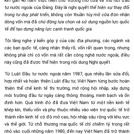
kết gần 40 năm thực hiện chủ trương mở cửa và thu hút đầu
tư nước ngoài của Đảng. Đây là nghị quyết
thể hiện sự thay đổi
trong tư duy phát triển
, không còn thuần túy mở cửa đón nhận
dòng vốn mà đã
chủ động lựa chọn và sử dụng
nguồn lực quốc
tế
để tạo dựng năng lực cạnh tranh quốc gia
.
Tôi lắng nghe ý kiến góp ý của các địa phương, các ngành và
các bạn quốc tế, càng nhận thấy rõ, vốn rất quan trọng, nhưng
không phải chỉ có vốn mà rất cần công nghệ nước ngoài, điều
này cũng đã được thể hiện trong nội dung Nghị quyết.
Từ Luật Đầu tư nước ngoài năm 1987,
qua nhiều lần sửa đổi,
hợp nhất và hoàn thiện Luật đầu tư, Việt Nam từng bước hoàn
thiện thể chế kinh tế thị trường, mở rộng hội nhập, xây dựng
môi trường đầu tư ngày càng thông thoáng, minh bạch và ổn
định hơn. Quá trình đó đã đưa Việt Nam từ một nền kinh tế
khép kín, thiếu vốn và phụ thuộc nhiều vào viện trợ quốc tế trở
thành nền kinh tế có độ mở cao, hội nhập sâu rộng với khu vực
và thế giới. Từ chỗ thương mại quốc tế chỉ chiếm tỷ trọng rất
nhỏ vào cuối những năm 1980, đến nay Việt Nam đã trở thành