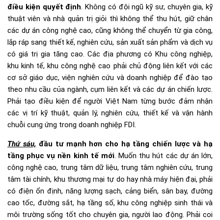
điều kiện quyết định
. Không có đội ngũ kỹ sư, chuyên gia, kỹ
thuật viên và nhà quản trị giỏi thì không thể thu hút, giữ chân
các dự án công nghệ cao, cũng không thể chuyển từ gia công,
lắp ráp sang thiết kế, nghiên cứu, sản xuất sản phẩm và dịch vụ
có giá trị gia tăng cao. Các địa phương có Khu công nghiệp,
khu kinh tế, khu công nghệ cao phải chủ động liên kết với các
cơ sở giáo dục, viện nghiên cứu và doanh nghiệp để đào tạo
theo nhu cầu của ngành, cụm liên kết và các dự án chiến lược.
Phải tạo điều kiện để người Việt Nam từng bước đảm nhận
các vị trí kỹ thuật, quản lý, nghiên cứu, thiết kế và vận hành
chuỗi cung ứng trong doanh nghiệp FDI.
Thứ sáu,
đầu tư mạnh hơn cho hạ tầng chiến lược và hạ
tầng phục vụ nền kinh tế mới
. Muốn thu hút các dự án lớn,
công nghệ cao, trung tâm dữ liệu, trung tâm nghiên cứu, trung
tâm tài chính, khu thương mại tự do hay nhà máy hiện đại, phải
có điện ổn định, năng lượng sạch, cảng biển, sân bay, đường
cao tốc, đường sắt, hạ tầng số, khu công nghiệp sinh thái và
môi trường sống tốt cho chuyên gia, người lao động. Phải coi