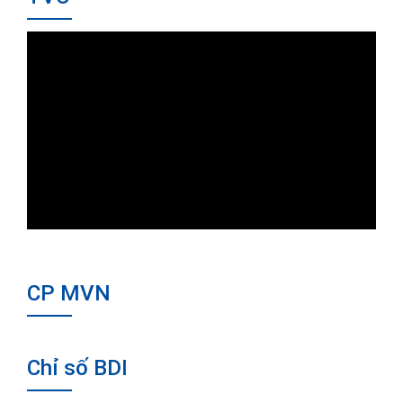
CP MVN
Chỉ số BDI