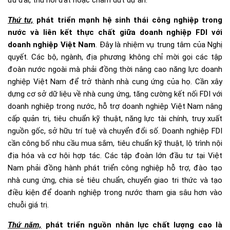
ưu đãi, thu hồi đất hoặc chấm dứt dự án.
Thứ tư,
phát triển mạnh hệ sinh thái công nghiệp trong
nước và liên kết thực chất giữa doanh nghiệp FDI với
doanh nghiệp Việt Nam
. Đây là nhiệm vụ trung tâm của Nghị
quyết. Các bộ, ngành, địa phương không chỉ mời gọi các tập
đoàn nước ngoài mà phải đồng thời nâng cao năng lực doanh
nghiệp Việt Nam để trở thành nhà cung ứng của họ. Cần xây
dựng cơ sở dữ liệu về nhà cung ứng, tăng cường kết nối FDI với
doanh nghiệp trong nước, hỗ trợ doanh nghiệp Việt Nam nâng
cấp quản trị, tiêu chuẩn kỹ thuật, năng lực tài chính, truy xuất
nguồn gốc, sở hữu trí tuệ và chuyển đổi số. Doanh nghiệp FDI
cần công bố nhu cầu mua sắm, tiêu chuẩn kỹ thuật, lộ trình nội
địa hóa và cơ hội hợp tác. Các tập đoàn lớn đầu tư tại Việt
Nam phải đồng hành phát triển công nghiệp hỗ trợ, đào tạo
nhà cung ứng, chia sẻ tiêu chuẩn, chuyển giao tri thức và tạo
điều kiện để doanh nghiệp trong nước tham gia sâu hơn vào
chuỗi giá trị.
Thứ năm,
phát triển nguồn nhân lực chất lượng cao là