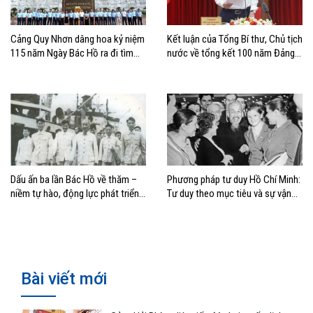
Cảng Quy Nhơn dâng hoa kỷ niệm
Kết luận của Tổng Bí thư, Chủ tịch
115 năm Ngày Bác Hồ ra đi tìm
nước về tổng kết 100 năm Đảng
đường cứu nước
lãnh đạo cách mạng Việt Nam và
40 năm thực hiện Cương lĩnh
Dấu ấn ba lần Bác Hồ về thăm –
Phương pháp tư duy Hồ Chí Minh:
niềm tự hào, động lực phát triển
Tư duy theo mục tiêu và sự vận
của Cảng Hải Phòng
dụng trong kỷ nguyên mới
Bài viết mới