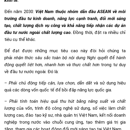
kinh tế.
Đến năm 2030:
Việt Nam thuộc nhóm dẫn đầu ASEAN về môi
trường đầu tư kinh doanh, năng lực cạnh tranh, đổi mới sáng
tạo, chất lượng dịch vụ công và khả năng tiếp nhận các dự án
đầu tư nước ngoài chất lượng cao
.
Đồng thời, đặt ra nhiều chỉ
tiêu cụ thể khác.
Để đạt được những mục tiêu cao này đòi hỏi chúng ta
phải
nhận thức sâu sắc toàn bộ nội dung Nghị quyết
để
hành
động quyết liệt hơn, nhanh hơn và thực chất hơn
trong tư duy
về đầu tư nước ngoài. Đó là:
–
P
hải chủ động tiếp cận, lựa chọn, dẫn dắt
và sử dụng hiệu
quả các dòng vốn quốc tế để bồi đắp năng lực quốc gia.
–
P
hải tính toán hiệu quả thu hút bằng năng suất và chất
lượng
của vốn, trình độ công nghệ sử dụng, số việc làm chất
lượng cao, đào tạo kỹ sư, nhà quản trị Việt Nam, kết nối doanh
nghiệp trong nước vào chuỗi cung ứng, tạo thêm giá trị gia
tăng, tham gia các hoạt động đổi mới sáng tạo tại Việt Nam.