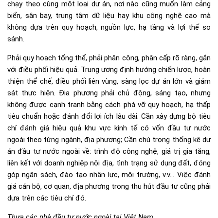
chạy theo cùng một loại dự án, nơi nào cũng muốn làm cảng
biển, sân bay, trung tâm dữ liệu hay khu công nghệ cao mà
không dựa trên quy hoạch, nguồn lực, hạ tầng và lợi thế so
sánh.
Phải quy hoạch tổng thể, phải phân công, phân cấp rõ ràng, gắn
với điều phối hiệu quả. Trung ương định hướng chiến lược, hoàn
thiện thể chế, điều phối liên vùng, sàng lọc dự án lớn và giám
sát thực hiện. Địa phương phải chủ động, sáng tạo, nhưng
không được cạnh tranh bằng cách phá vỡ quy hoạch, hạ thấp
tiêu chuẩn hoặc đánh đổi lợi ích lâu dài. Cần xây dựng bộ tiêu
chí đánh giá hiệu quả khu vực kinh tế có vốn đầu tư nước
ngoài theo từng ngành, địa phương; Cần chú trọng thống kê dự
án đầu tư nước ngoài về: trình độ công nghệ, giá trị gia tăng,
liên kết với doanh nghiệp nội địa, tình trạng sử dụng đất, đóng
góp ngân sách, đào tạo nhân lực, môi trường, v.v… Việc đánh
giá cán bộ, cơ quan, địa phương trong thu hút đầu tư cũng phải
dựa trên các tiêu chí đó.
Thưa các nhà đầu tư nước ngoài tại Việt Nam
,