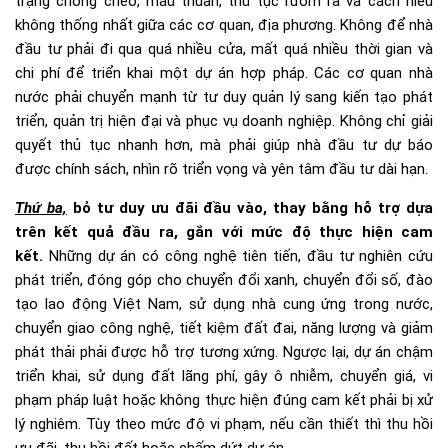
trạng chồng chéo, mâu thuẫn, thủ tục rườm rà và cách hiểu
không thống nhất giữa các cơ quan, địa phương. Không để nhà
đầu tư phải đi qua quá nhiều cửa, mất quá nhiều thời gian và
chi phí để triển khai một dự án hợp pháp. Các cơ quan nhà
nước phải chuyển mạnh từ tư duy quản lý sang kiến tạo phát
triển, quản trị hiện đại và phục vụ doanh nghiệp. Không chỉ giải
quyết thủ tục nhanh hơn, mà phải giúp nhà đầu tư dự báo
được chính sách, nhìn rõ triển vọng và yên tâm đầu tư dài hạn.
Thứ ba,
bỏ tư duy ưu đãi đầu vào, thay bằng hỗ trợ dựa
trên kết quả đầu ra,
gắn với mức độ thực hiện cam
kết.
Những dự án có công nghệ tiên tiến, đầu tư nghiên cứu
phát triển, đóng góp cho chuyển đổi xanh, chuyển đổi số, đào
tạo lao động Việt Nam, sử dụng nhà cung ứng trong nước,
chuyển giao công nghệ, tiết kiệm đất đai, năng lượng và giảm
phát thải phải được hỗ trợ tương xứng. Ngược lại, dự án chậm
triển khai, sử dụng đất lãng phí, gây ô nhiễm, chuyển giá, vi
phạm pháp luật hoặc không thực hiện đúng cam kết phải bị xử
lý nghiêm. Tùy theo mức độ vi phạm, nếu cần thiết thì thu hồi