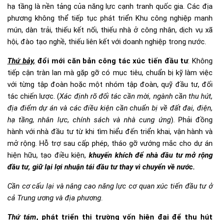
hạ tầng là nền tảng của năng lực cạnh tranh quốc gia. Các địa
phương không thể tiếp tục phát triển Khu công nghiệp manh
mún, dàn trải, thiếu kết nối, thiếu nhà ở công nhân, dịch vụ xã
hội, đào tạo nghề, thiếu liên kết với doanh nghiệp trong nước.
Thứ bảy,
đổi mới căn bản công tác xúc tiến đầu tư
. Không
tiếp cận tràn lan mà gặp gỡ có mục tiêu, chuẩn bị kỹ làm việc
với từng tập đoàn hoặc một nhóm tập đoàn, quỹ đầu tư, đối
tác chiến lược. (
Xác định rõ đối tác cần mời, ngành cần thu hút,
địa điểm dự án và các điều kiện cần chuẩn bị về đất đai, điện,
hạ tầng, nhân lực, chính sách và nhà cung ứng
). Phải đồng
hành với nhà đầu tư từ khi tìm hiểu đến triển khai, vận hành và
mở rộng. Hỗ trợ sau cấp phép, tháo gỡ vướng mắc cho dự án
hiện hữu, tạo điều kiện,
khuyến khích để nhà đầu tư mở rộng
đầu tư, giữ lại lợi nhuận tái đầu tư thay vì chuyển về nước.
Cần c
ơ cấu lại và nâng cao năng lực cơ quan xúc tiến đầu tư ở
cả Trung ương và địa phương
.
Thứ tám
, phát triển thị trường vốn hiện đại để thu hút