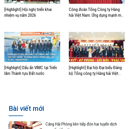
[Highlight] Hội nghị triển khai
Công đoàn Tổng Công ty Hàng
nhiệm vụ năm 2026
hải Việt Nam: Ứng dụng mạnh mẽ
chuyển đổi số trong hoạt động
công đoàn
[Highlight] Dấu ấn VIMC tại Triển
[Highlight] Đại hội Đại biểu Đảng
lãm Thành tựu Đất nước
bộ Tổng công ty Hàng hải Việt
Nam lần thứ VII, nhiệm kỳ 2025-
2030
Bài viết mới
Cảng Hải Phòng liên tiếp đón hai tuyến dịch