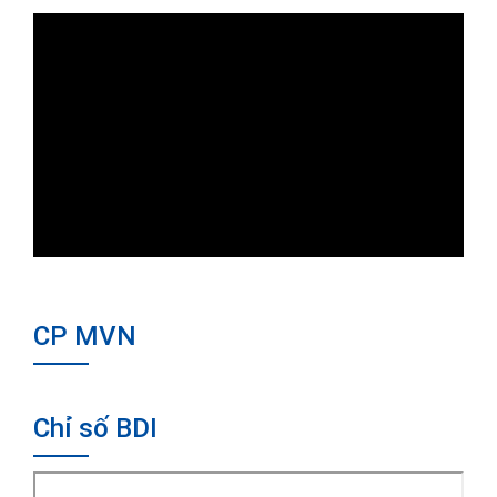
CP MVN
Chỉ số BDI