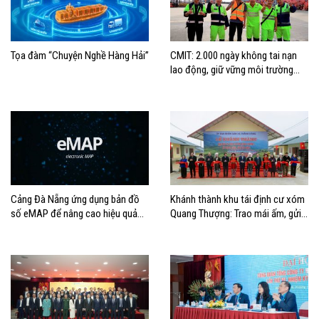
Tọa đàm “Chuyện Nghề Hàng Hải”
CMIT: 2.000 ngày không tai nạn
lao động, giữ vững môi trường
làm việc an toàn
Cảng Đà Nẵng ứng dụng bản đồ
Khánh thành khu tái định cư xóm
số eMAP để nâng cao hiệu quả
Quang Thượng: Trao mái ấm, gửi
vận hành
niềm tin đầu Xuân