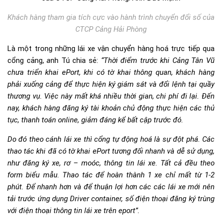
Khách hàng tham gia tích cực vào hành trình chuyển đổi số của
CTCP Cảng Hải Phòng
Là một trong những lái xe vận chuyển hàng hoá trực tiếp qua
cổng cảng,
a
nh Tú chia sẻ:
“Thời điểm trước khi Cảng Tân Vũ
chưa triển khai ePort, khi có tờ khai thông quan, khách hàng
phải xuống cảng để thực hiện ký giám sát và đổi lệnh tại quầy
thương vụ. Việc này mất khá nhiều thời gian, chi phí đi lại. Đến
nay, khách hàng đăng ký tài khoản chủ động thực hiện các thủ
tục, thanh toán online, giảm đáng kể bất cập trước đó.
Do đó theo cánh lái xe thì cổng tự động hoá là sự đột phá. Các
thao tác khi đã có tờ khai ePort tương đối nhanh và dễ sử dụng,
như đăng ký xe, rơ – moóc, thông tin lái xe. Tất cả đều theo
form biểu mẫu. Thao tác để hoàn thành 1 xe chỉ mất từ 1-2
phút. Để nhanh hơn và để thuận lợi hơn các các lái xe mới nên
tải trước ứng dụng Driver container, số điện thoại đăng ký trùng
với điện thoại thông tin lái xe trên eport”.