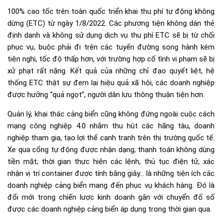
100% cao tốc trên toàn quốc triển khai thu phí tự động không
dừng (ETC) từ ngày 1/8/2022. Các phương tiện không dán thẻ
định danh và không sử dụng dịch vụ thu phí ETC sẽ bị từ chối
phục vụ, buộc phải đi trên các tuyến đường song hành kém
tiện nghi, tốc độ thấp hơn, với trường hợp cố tình vi phạm sẽ bị
xử phạt rất nặng. Kết quả của những chỉ đạo quyết liệt, hệ
thống ETC thật sự đem lại hiệu quả xã hội, các doanh nghiệp
được hưởng “quả ngọt”, người dân lưu thông thuận tiện hơn.
Quản lý, khai thác cảng biển cũng không đứng ngoài cuộc cách
mạng công nghiệp 4.0 nhằm thu hút các hãng tàu, doanh
nghiệp tham gia, tạo lợi thế cạnh tranh trên thị trường quốc tế.
Xe qua cổng tự động được nhận dạng; thanh toán không dùng
tiền mặt; thời gian thực hiện các lệnh, thủ tục điện tử, xác
nhận vị trí container được tính bằng giây… là những tiện ích các
doanh nghiệp cảng biển mang đến phục vụ khách hàng. Đó là
đổi mới trong chiến lược kinh doanh gắn với chuyển đố số
được các doanh nghiệp cảng biển áp dụng trong thời gian qua.