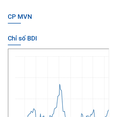
CP MVN
Chỉ số BDI