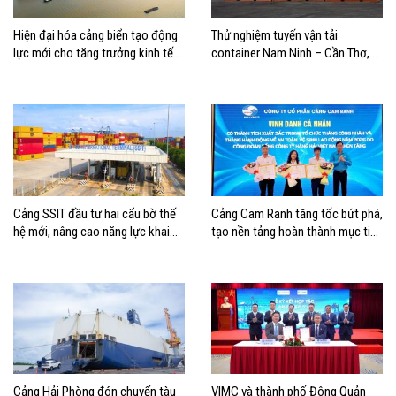
Hiện đại hóa cảng biển tạo động
Thử nghiệm tuyến vận tải
lực mới cho tăng trưởng kinh tế
container Nam Ninh – Cần Thơ,
Hải Phòng
mở thêm hướng kết nối logistics
cho ĐBSCL
Cảng SSIT đầu tư hai cẩu bờ thế
Cảng Cam Ranh tăng tốc bứt phá,
hệ mới, nâng cao năng lực khai
tạo nền tảng hoàn thành mục tiêu
thác cảng
tăng trưởng năm 2026
Cảng Hải Phòng đón chuyến tàu
VIMC và thành phố Đông Quản