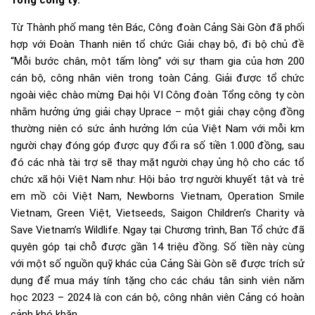
Tổng công ty.
Từ Thành phố mang tên Bác, Công đoàn Cảng Sài Gòn đã phối
hợp với Đoàn Thanh niên tổ chức Giải chạy bộ, đi bộ chủ đề
“Mỗi bước chân, một tấm lòng” với sự tham gia của hơn 200
cán bộ, công nhân viên trong toàn Cảng. Giải được tổ chức
ngoài việc chào mừng Đại hội VI Công đoàn Tổng công ty còn
nhằm hưởng ứng giải chạy Uprace – một giải chạy cộng đồng
thường niên có sức ảnh hưởng lớn của Việt Nam với mỗi km
người chạy đóng góp được quy đổi ra số tiền 1.000 đồng, sau
đó các nhà tài trợ sẽ thay mặt người chạy ủng hộ cho các tổ
chức xã hội Việt Nam như: Hội bảo trợ người khuyết tật và trẻ
em mồ côi Việt Nam, Newborns Vietnam, Operation Smile
Vietnam, Green Việt, Vietseeds, Saigon Children’s Charity và
Save Vietnam’s Wildlife. Ngay tại Chương trình, Ban Tổ chức đã
quyên góp tại chỗ được gần 14 triệu đồng. Số tiền này cùng
với một số nguồn quỹ khác của Cảng Sài Gòn sẽ được trích sử
dụng để mua máy tính tặng cho các cháu tân sinh viên năm
học 2023 – 2024 là con cán bộ, công nhân viên Cảng có hoàn
cảnh khó khăn.