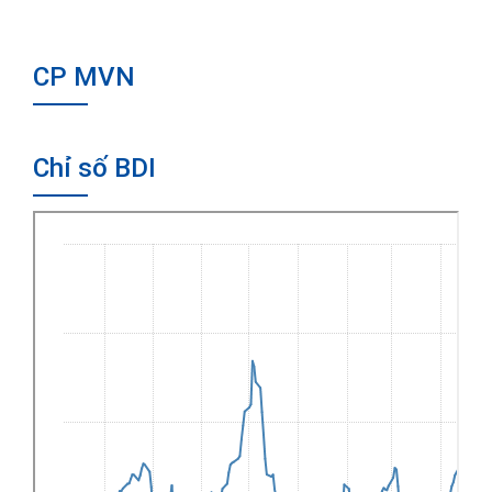
CP MVN
Chỉ số BDI