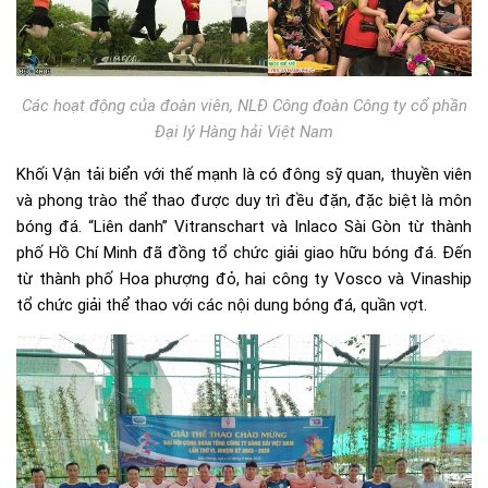
Các hoạt động của đoàn viên, NLĐ Công đoàn Công ty cổ phần
Đại lý Hàng hải Việt Nam
Khối Vận tải biển với thế mạnh là có đông sỹ quan, thuyền viên
và phong trào thể thao được duy trì đều đặn, đặc biệt là môn
bóng đá. “Liên danh” Vitranschart và Inlaco Sài Gòn từ thành
phố Hồ Chí Minh đã đồng tổ chức giải giao hữu bóng đá. Đến
từ thành phố Hoa phượng đỏ, hai công ty Vosco và Vinaship
tổ chức giải thể thao với các nội dung bóng đá, quần vợt.