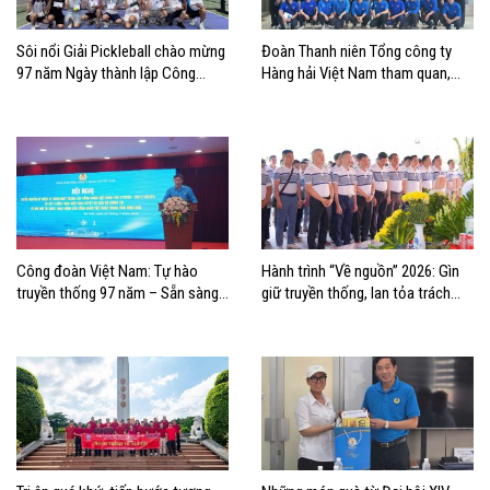
Sôi nổi Giải Pickleball chào mừng
Đoàn Thanh niên Tổng công ty
97 năm Ngày thành lập Công
Hàng hải Việt Nam tham quan,
đoàn Việt Nam
học tập thực tế tại Nhà Quốc hội
Công đoàn Việt Nam: Tự hào
Hành trình “Về nguồn” 2026: Gìn
truyền thống 97 năm – Sẵn sàng
giữ truyền thống, lan tỏa trách
bước vào kỷ nguyên mới
nhiệm