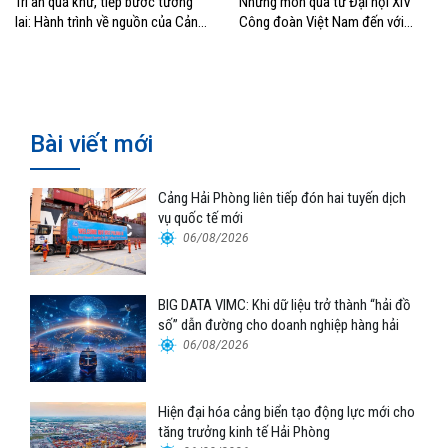
Tri ân quá khứ, tiếp bước tương
Những món quà từ Đại hội XIV
lai: Hành trình về nguồn của Cảng
Công đoàn Việt Nam đến với
Sài Gòn và Cảng Quy Nhơn
đoàn viên, NLĐ ngành Hàng hải
Bài viết mới
Cảng Hải Phòng liên tiếp đón hai tuyến dịch
vụ quốc tế mới
06/08/2026
BIG DATA VIMC: Khi dữ liệu trở thành “hải đồ
số” dẫn đường cho doanh nghiệp hàng hải
06/08/2026
Hiện đại hóa cảng biển tạo động lực mới cho
tăng trưởng kinh tế Hải Phòng