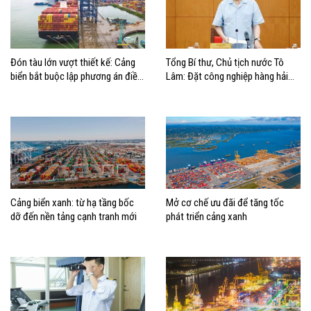
Đón tàu lớn vượt thiết kế: Cảng
Tổng Bí thư, Chủ tịch nước Tô
biển bắt buộc lập phương án điều
Lâm: Đặt công nghiệp hàng hải
động, đánh giá rủi ro
đúng vị trí trong chiến lược xây
dựng Việt Nam trở thành quốc gia
biển mạnh
Cảng biển xanh: từ hạ tầng bốc
Mở cơ chế ưu đãi để tăng tốc
dỡ đến nền tảng cạnh tranh mới
phát triển cảng xanh