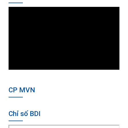
CP MVN
Chỉ số BDI