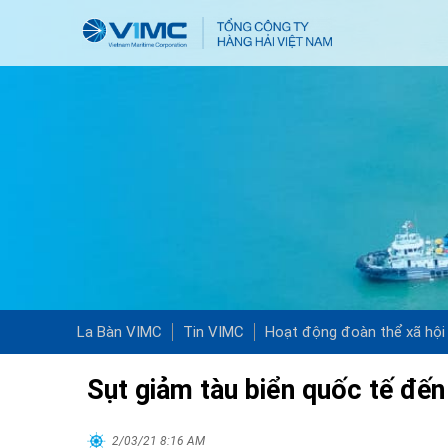
La Bàn VIMC
Tin VIMC
Hoạt động đoàn thể xã hội
Sụt giảm tàu biển quốc tế đế
2/03/21 8:16 AM