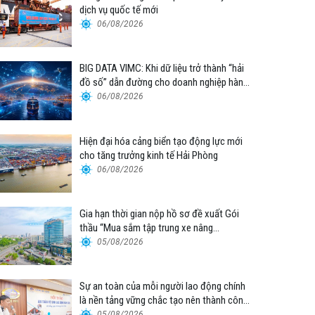
dịch vụ quốc tế mới
06/08/2026
BIG DATA VIMC: Khi dữ liệu trở thành “hải
đồ số” dẫn đường cho doanh nghiệp hàng
hải
06/08/2026
Hiện đại hóa cảng biển tạo động lực mới
cho tăng trưởng kinh tế Hải Phòng
06/08/2026
Gia hạn thời gian nộp hồ sơ đề xuất Gói
thầu “Mua sắm tập trung xe nâng
container thuộc Tổng công ty Hàng hải
05/08/2026
Việt Nam – CTCP”
Sự an toàn của mỗi người lao động chính
là nền tảng vững chắc tạo nên thành công
của Cảng Đà Nẵng
05/08/2026