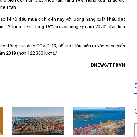
g biển đạt hơn 35,3 triệu tấn, tăng 14%. Hàng xuất khẩu giữ
riệu tấn.
ao kể từ đầu mùa dịch đến nay với lượng hàng xuất khẩu đạt
n 1,2 triệu Teus, tăng 16% so với cùng kỳ năm 2020”, đại diện
c động của dịch COVID-19, số lượt tàu biển ra vào cảng biển
m 2019 (hơn 122.300 lượt)./.
BNEWS/TTXVN