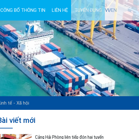
CÔNG BỐ THÔNG TIN
LIÊN HỆ
TUYỂN DỤNG
VI/
EN
inh tế - Xã hội
Bài viết mới
Cảng Hải Phòng liên tiếp đón hai tuyến