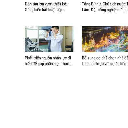
Đón tàu lớn vượt thiết kế:
Tổng Bí thư, Chủ tịch nước 
Cảng biển bắt buộc lập
Lâm: Đặt công nghiệp hàng
phương án điều động, đánh
hải đúng vị trí trong chiến
giá rủi ro
lược xây dựng Việt Nam trở
thành quốc gia biển mạnh
Phát triển nguồn nhân lực đi
Bổ sung cơ chế chọn nhà đ
biển để góp phần hiện thực
tư chiến lược với dự án bến
hóa Chiến lược biển Việt Nam
cảng lớn