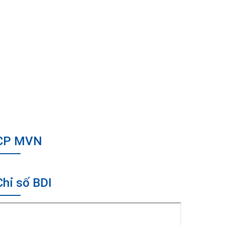
CP MVN
Chỉ số BDI