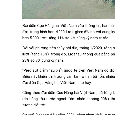
Đại diện Cục Hàng hải Việt Nam vừa thông tin, hai th
đạt trung bình hơn 4.900 lượt, giảm 6% so với cùng k
hơn 5.300 lượt, tăng 11% so với cùng kỳ năm trước.
Đối với phương tiện thủy nội địa, tháng 1/2020, tổng 
lượt (tăng 16%); trong đó, lượt tàu thông qua bằng p
28% so với cùng kỳ năm.
“Việc sụt giảm tàu biển quốc tế đến Việt Nam do dịc
Điều này khiến thị trường vận tải trở nên bất ổn, nhi
đại diện Cục Hàng hải Việt Nam cho hay.
Cũng theo đại diện Cục Hàng hải Việt Nam, dù tổng l
(do hãng tàu nước ngoài đảm nhận khoảng 90%) thô
tương đối tốt.