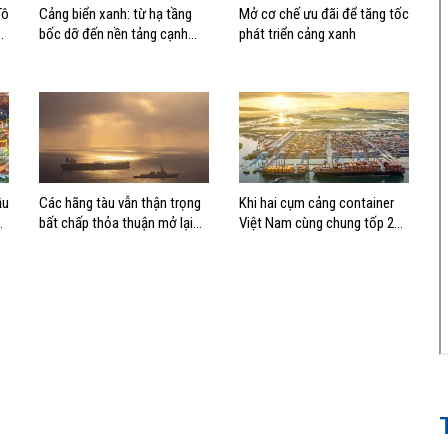
Tô
Cảng biển xanh: từ hạ tầng
Mở cơ chế ưu đãi để tăng tốc
bốc dỡ đến nền tảng cạnh
phát triển cảng xanh
tranh mới
ầu
Các hãng tàu vẫn thận trọng
Khi hai cụm cảng container
bất chấp thỏa thuận mở lại
Việt Nam cùng chung tốp 20
eo biển Hormuz
thế giới về hiệu suất