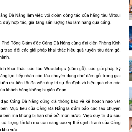
Cảng Đà Nẵng làm việc với đoàn công tác của hãng tàu Mitsui
úc đẩy hợp tác, gia tăng sản lượng tàu làm hàng qua cảng.
– Phó Tổng Giám đốc Cảng Đà Nẵng cùng đại diện Phòng Kinh
g trao đổi các giải pháp khai thác hiệu quả tuyến tàu dăm gỗ,
hành.
rình khai thác các tàu Woodchips (dăm gỗ), các giải pháp kỹ
ng lực tiếp nhận các tàu chuyên dụng chở dăm gỗ trong giai
ôn ưu tiên tối đa việc duy trì sự ổn định và hiệu quả cho các
ủa khách hàng không bị gián đoạn.
nh đạo Cảng Đà Nẵng cũng đã thông báo về kế hoạch nạo vét
ớc bến. Mục tiêu của Cảng Đà Nẵng là đảm bảo các tàu chuyên
rời bến mà không bị hạn chế bởi mớn nước. Việc duy trì độ sâu
 có trọng tải lớn mà còn nâng cao vị thế cạnh tranh của Cảng
 khu vực.