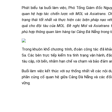
Phát biểu tại buổi làm việc, Phó Tổng Giám đốc Ngu
quan hệ hợp tác chiến lược với MOL và Asiatrans. Chú
trạng thái tốt nhất và thực hiện các biện pháp nạo v
quả cho đội tàu của MOL. Đề nghị Mol và Asiatrans t
phù hợp thông quan làm hàng tại Cảng Đà Nẵng trong thờ
Trong khuôn khổ chương trình, đoàn công tác đã khảo
Sa. Các bên trực tiếp kiểm tra tình trạng vận hành, đặc
tàu cập, rời bến, nhằm hạn chế va chạm và bảo đảm a
Buổi làm việc kết thúc với sự thống nhất về các nội d
phần củng cố quan hệ giữa Cảng Đà Nẵng và các đối t
vững.