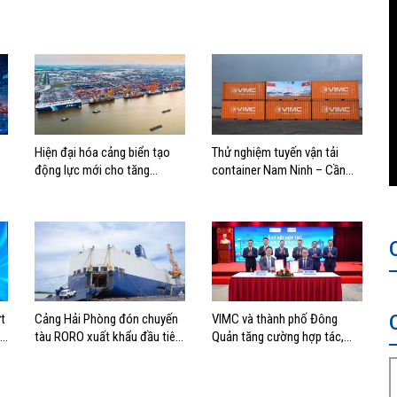
Hiện đại hóa cảng biển tạo
Thử nghiệm tuyến vận tải
động lực mới cho tăng
container Nam Ninh – Cần
trưởng kinh tế Hải Phòng
Thơ, mở thêm hướng kết nối
logistics cho ĐBSCL
t
Cảng Hải Phòng đón chuyến
VIMC và thành phố Đông
nh
tàu RORO xuất khẩu đầu tiên
Quản tăng cường hợp tác,
của Hyundai Glovis
mở rộng kết nối logistics và
thương mại Việt Nam – Trung
Quốc