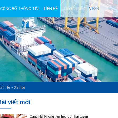
CÔNG BỐ THÔNG TIN
LIÊN HỆ
TUYỂN DỤNG
VI/
EN
inh tế - Xã hội
Bài viết mới
Cảng Hải Phòng liên tiếp đón hai tuyến