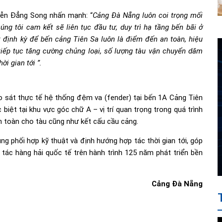
yễn Đẳng Song nhấn mạnh: “
Cảng Đà Nẵng luôn coi trọng mối
ng tôi cam kết sẽ liên tục đầu tư, duy trì hạ tầng bến bãi ở
ét định kỳ để bến cảng Tiên Sa luôn là điểm đến an toàn, hiệu
iếp tục tăng cường chủng loại, số lượng tàu vận chuyển dăm
i gian tới ”.
 sát thực tế hệ thống đệm va (fender) tại bến 1A Cảng Tiên
 biệt tại khu vực góc chữ A – vị trí quan trọng trong quá trình
n toàn cho tàu cũng như kết cấu cầu cảng.
ung phối hợp kỹ thuật và định hướng hợp tác thời gian tới, góp
ác hàng hải quốc tế trên hành trình 125 năm phát triển bền
Cảng Đà Nẵng