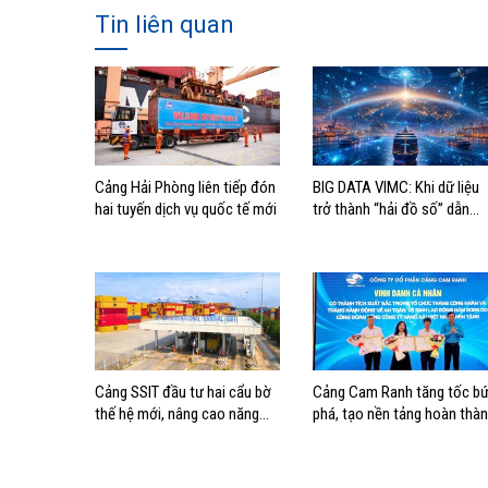
Tin liên quan
Cảng Hải Phòng liên tiếp đón
BIG DATA VIMC: Khi dữ liệu
hai tuyến dịch vụ quốc tế mới
trở thành “hải đồ số” dẫn
đường cho doanh nghiệp
hàng hải
Cảng SSIT đầu tư hai cẩu bờ
Cảng Cam Ranh tăng tốc bứ
thế hệ mới, nâng cao năng
phá, tạo nền tảng hoàn thà
lực khai thác cảng
mục tiêu tăng trưởng năm
2026