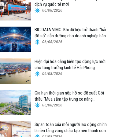
dịch vụ quốc tế mới
06/08/2026
BIG DATA VIMC: Khi dữ liệu trở thành “hải
đồ số” dẫn đường cho doanh nghiệp hàng
hải
06/08/2026
Hiện đại hóa cảng biển tạo động lực mới
cho tăng trưởng kinh tế Hải Phòng
06/08/2026
Gia hạn thời gian nộp hồ sơ đề xuất Gói
thầu “Mua sắm tập trung xe nâng
container thuộc Tổng công ty Hàng hải
05/08/2026
Việt Nam – CTCP”
Sự an toàn của mỗi người lao động chính
là nền tảng vững chắc tạo nên thành công
của Cảng Đà Nẵng
05/08/2026