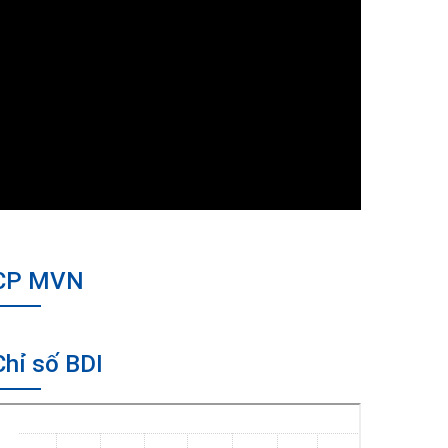
CP MVN
Chỉ số BDI