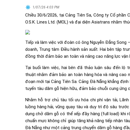
1/07/26 4:03 PM
Chiều 30/6/2026, tại Cảng Tiên Sa, Công ty Cổ phần 
O.S.K. Lines Ltd. (MOL) và đại diện Asiatrans nhằm th
Tiếp và làm việc với đoàn có ông Nguyễn Đẳng Song 
doanh, Trung tâm Điều hành sản xuất. Hai bên tập trun
đồng thời đảm bảo an toàn và nâng cao năng lực vận 
Tại buổi làm việc, hai bên đã thảo luận sâu đến lộ t
thuật nhằm đảm bảo an toàn hàng hóa và nâng cao nă
đoạn mới tại Cảng Tiên Sa. Cảng Đà Nẵng khẳng định lu
tuyến tàu dăm gỗ hiện hữu, đảm bảo chuỗi cung ứng c
Nhằm hỗ trợ chủ tàu tối ưu hóa chi phí vận tải, Lã
luồng hàng hải, vũng quay tàu và duy trì độ sâu trư
dụng chở dăm gỗ có thể xếp đầy hàng (full load) khi 
chuẩn mực không chỉ giúp tăng khả năng tiếp nhận tàu
Đà Nẵng như một cảng trung chuyển dăm gỗ hàng đầu