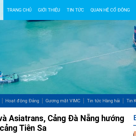
TRANG CHỦ
GIỚI THIỆU
TIN TỨC
QUAN HỆ CỔ ĐÔNG
Hoạt động Đảng
Gương mặt VIMC
Tin tức Hàng hải
Tin K
và Asiatrans, Cảng Đà Nẵng hướng
 cảng Tiên Sa