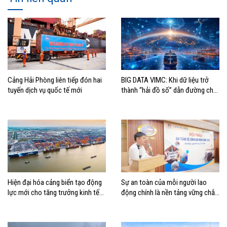
Cảng Hải Phòng liên tiếp đón hai
BIG DATA VIMC: Khi dữ liệu trở
tuyến dịch vụ quốc tế mới
thành “hải đồ số” dẫn đường cho
doanh nghiệp hàng hải
Hiện đại hóa cảng biển tạo động
Sự an toàn của mỗi người lao
lực mới cho tăng trưởng kinh tế
động chính là nền tảng vững chắc
Hải Phòng
tạo nên thành công của Cảng Đà
Nẵng