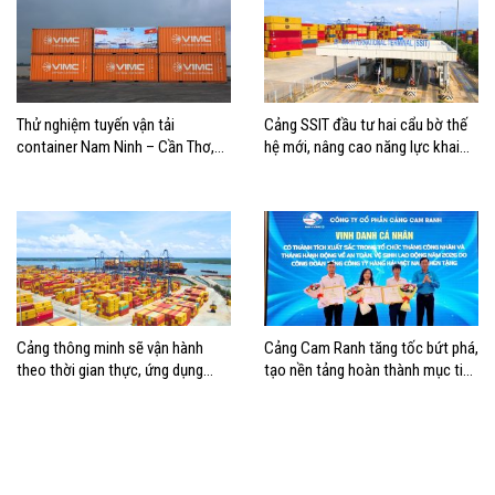
Thử nghiệm tuyến vận tải
Cảng SSIT đầu tư hai cẩu bờ thế
container Nam Ninh – Cần Thơ,
hệ mới, nâng cao năng lực khai
mở thêm hướng kết nối logistics
thác cảng
cho ĐBSCL
Cảng thông minh sẽ vận hành
Cảng Cam Ranh tăng tốc bứt phá,
theo thời gian thực, ứng dụng
tạo nền tảng hoàn thành mục tiêu
mạnh AI và tự động hóa
tăng trưởng năm 2026