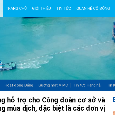
TRANG CHỦ
GIỚI THIỆU
TIN TỨC
QUAN HỆ CỔ ĐÔNG
Hoạt động Đảng
Gương mặt VIMC
Tin tức Hàng hải
Tin K
ng hỗ trợ cho Công đoàn cơ sở và
g mùa dịch, đặc biệt là các đơn vị