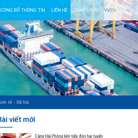
CÔNG BỐ THÔNG TIN
LIÊN HỆ
TUYỂN DỤNG
VI/
EN
inh tế - Xã hội
Bài viết mới
Cảng Hải Phòng liên tiếp đón hai tuyến