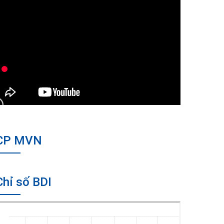
CP MVN
Chỉ số BDI