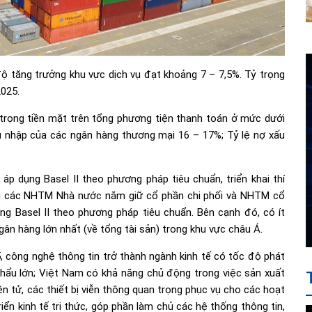
ộ tăng trưởng khu vực dịch vụ đạt khoảng 7 – 7,5%. Tỷ trọng
025.
rọng tiền mặt trên tổng phương tiện thanh toán ở mức dưới
hu nhập của các ngân hàng thương mại 16 – 17%; Tỷ lệ nợ xấu
p dụng Basel II theo phương pháp tiêu chuẩn, triển khai thí
ại các NHTM Nhà nước nắm giữ cổ phần chi phối và NHTM cổ
ng Basel II theo phương pháp tiêu chuẩn. Bên cạnh đó, có ít
ân hàng lớn nhất (về tổng tài sản) trong khu vực châu Á.
, công nghệ thông tin trở thành ngành kinh tế có tốc độ phát
t khẩu lớn; Việt Nam có khả năng chủ động trong việc sản xuất
n tử, các thiết bị viễn thông quan trọng phục vụ cho các hoạt
riển kinh tế tri thức, góp phần làm chủ các hệ thống thông tin,