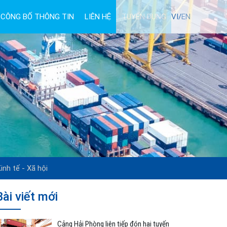
CÔNG BỐ THÔNG TIN
LIÊN HỆ
TUYỂN DỤNG
VI/
EN
inh tế - Xã hội
Bài viết mới
Cảng Hải Phòng liên tiếp đón hai tuyến