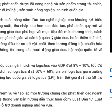
 phát triển được lõi công nghệ và sản phẩm trong tài chính,
đổi khí hậu, sản xuất công nghiệp, an ninh quốc gia.
nh quân hàng năm đào tạo nghề nghiệp cho khoảng 4,6 triệu
ng suất, thu nhập cao hơn sau đào tạo; phát triển quy mô và
ợng giáo dục phù hợp với mục tiêu đổi mới chương trình, sách
 ngũ nhà giáo và cán bộ quản lý giáo dục; hoàn thiện thể chế,
 cường đầu tư cơ sở vật chất theo hướng đồng bộ, chuẩn hóa
ông tin trong các hoạt động giáo dục; hội nhập quốc tế về
p của ngành dịch vụ logistics vào GDP đạt 8% – 10%, tốc độ
ịch vụ logistics đạt 50% – 60%, chi phí logistics giảm xuống
 lực quốc gia về logistics (LPI) trên thế giới đạt thứ 50 trở
nhiệm vụ về tạo lập môi trường chung cho phát triển các ngành
hệ thống văn bản hướng dẫn thực hiện gồm: Luật Đầu tư, Luật
 Hỗ trợ doanh nghiệp nhỏ và vừa…