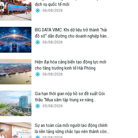
dịch vụ quốc tế mới
06/08/2026
BIG DATA VIMC: Khi dữ liệu trở thành “hải
đồ số” dẫn đường cho doanh nghiệp hàng
hải
06/08/2026
Hiện đại hóa cảng biển tạo động lực mới
cho tăng trưởng kinh tế Hải Phòng
06/08/2026
Gia hạn thời gian nộp hồ sơ đề xuất Gói
thầu “Mua sắm tập trung xe nâng
container thuộc Tổng công ty Hàng hải
05/08/2026
Việt Nam – CTCP”
Sự an toàn của mỗi người lao động chính
là nền tảng vững chắc tạo nên thành công
của Cảng Đà Nẵng
05/08/2026