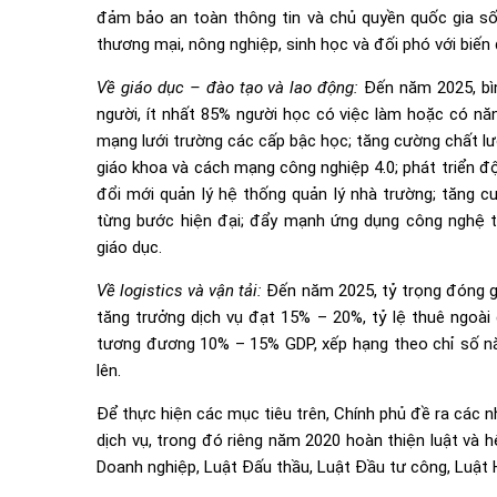
đảm bảo an toàn thông tin và chủ quyền quốc gia số;
thương mại, nông nghiệp, sinh học và đối phó với biến 
Về giáo dục – đào tạo và lao động:
Đến năm 2025, bì
người, ít nhất 85% người học có việc làm hoặc có nă
mạng lưới trường các cấp bậc học; tăng cường chất lư
giáo khoa và cách mạng công nghiệp 4.0; phát triển đội
đổi mới quản lý hệ thống quản lý nhà trường; tăng
từng bước hiện đại; đẩy mạnh ứng dụng công nghệ th
giáo dục.
Về logistics và vận tải:
Đến năm 2025, tỷ trọng đóng gó
tăng trưởng dịch vụ đạt 15% – 20%, tỷ lệ thuê ngoài d
tương đương 10% – 15% GDP, xếp hạng theo chỉ số năng
lên.
Để thực hiện các mục tiêu trên, Chính phủ đề ra các 
dịch vụ, trong đó riêng năm 2020 hoàn thiện luật và 
Doanh nghiệp, Luật Đấu thầu, Luật Đầu tư công, Luật