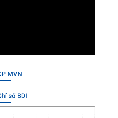
CP MVN
Chỉ số BDI