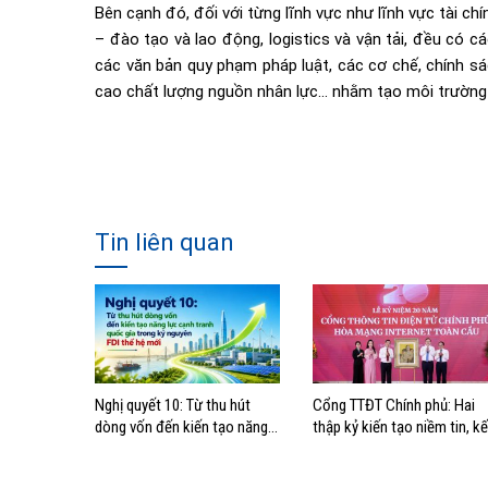
Bên cạnh đó, đối với từng lĩnh vực như lĩnh vực tài ch
– đào tạo và lao động, logistics và vận tải, đều có c
các văn bản quy phạm pháp luật, các cơ chế, chính s
cao chất lượng nguồn nhân lực… nhằm tạo môi trường th
Tin liên quan
Nghị quyết 10: Từ thu hút
Cổng TTĐT Chính phủ: Hai
dòng vốn đến kiến tạo năng
thập kỷ kiến tạo niềm tin, kế
lực cạnh tranh quốc gia trong
nối Chính phủ với người dân
kỷ nguyên FDI thế hệ mới