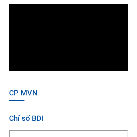
CP MVN
Chỉ số BDI