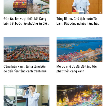
Đón tàu lớn vượt thiết kế: Cảng
Tổng Bí thư, Chủ tịch nước Tô
biển bắt buộc lập phương án điều
Lâm: Đặt công nghiệp hàng hải
động, đánh giá rủi ro
đúng vị trí trong chiến lược xây
dựng Việt Nam trở thành quốc gia
biển mạnh
Cảng biển xanh: từ hạ tầng bốc
Mở cơ chế ưu đãi để tăng tốc
dỡ đến nền tảng cạnh tranh mới
phát triển cảng xanh