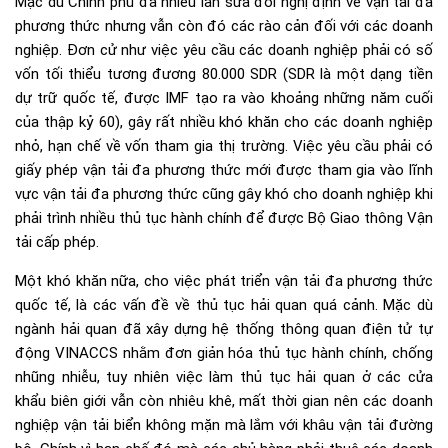
Mặc dù Chính phủ đã nhiều lần sửa đổi nghị định về vận tải đa
phương thức nhưng vẫn còn đó các rào cản đối với các doanh
nghiệp. Đơn cử như việc yêu cầu các doanh nghiệp phải có số
vốn tối thiểu tương đương 80.000 SDR (SDR là một dạng tiền
dự trữ quốc tế, được IMF tạo ra vào khoảng những năm cuối
của thập kỷ 60), gây rất nhiều khó khăn cho các doanh nghiệp
nhỏ, hạn chế về vốn tham gia thị trường. Việc yêu cầu phải có
giấy phép vận tải đa phương thức mới được tham gia vào lĩnh
vực vận tải đa phương thức cũng gây khó cho doanh nghiệp khi
phải trình nhiều thủ tục hành chính để được Bộ Giao thông Vận
tải cấp phép.
Một khó khăn nữa, cho việc phát triển vận tải đa phương thức
quốc tế, là các vấn đề về thủ tục hải quan quá cảnh. Mặc dù
ngành hải quan đã xây dựng hệ thống thông quan điện tử tự
động VINACCS nhằm đơn giản hóa thủ tục hành chính, chống
nhũng nhiễu, tuy nhiên việc làm thủ tục hải quan ở các cửa
khẩu biên giới vẫn còn nhiêu khê, mất thời gian nên các doanh
nghiệp vận tải biển không mặn mà lắm với khâu vận tải đường