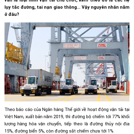
vẫn là loại hình vận tải chủ chốt, kèm theo đó là các hệ
lụy tắc đường, tai nạn giao thông… Vậy nguyên nhân nằm
ở đâu?
Theo báo cáo của Ngân hàng Thế giới về hoạt động vận tải tại
Việt Nam, xuất bản năm 2019, thì đường bộ chiếm tới 77% khối
lượng hàng hóa vận chuyển, tiếp theo là đường thủy nội địa
15%, đường biển 5%, còn đường sắt chiếm chưa tới 1%.