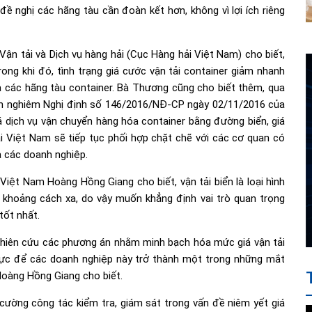
đề nghị các hãng tàu cần đoàn kết hơn, không vì lợi ích riêng
n tải và Dịch vụ hàng hải (Cục Hàng hải Việt Nam) cho biết,
Trong khi đó, tình trạng giá cước vận tải container giảm nhanh
a các hãng tàu container. Bà Thương cũng cho biết thêm, qua
ện nghiêm Nghị định số 146/2016/NĐ-CP ngày 02/11/2016 của
iá dịch vụ vận chuyển hàng hóa container bằng đường biển, giá
hải Việt Nam sẽ tiếp tục phối hợp chặt chẽ với các cơ quan có
a các doanh nghiệp.
Việt Nam Hoàng Hồng Giang cho biết, vận tải biển là loại hình
n khoảng cách xa, do vậy muốn khẳng định vai trò quan trọng
tốt nhất.
ghiên cứu các phương án nhằm minh bạch hóa mức giá vận tải
thực để các doanh nghiệp này trở thành một trong những mắt
Hoàng Hồng Giang cho biết.
ường công tác kiểm tra, giám sát trong vấn đề niêm yết giá