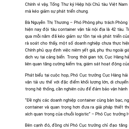
Chính vì vậy, Tổng Thư ký Hiệp hội Chủ tàu Việt Nam 
mà kéo giảm sự phát triển chung.
Bà Nguyễn Thị Thương – Phó Phòng phụ trách Phòng Vậ
hiện nay đội tàu container vận tải nội địa là 42 tàu. 
qua mỗi năm đã kéo giảm sự tồn tại và phát triển củ
rà soát cho thấy, một số doanh nghiệp chưa thực hi
Chính phủ quy định việc niêm yết giá, phụ thu ngoài g
dịch vụ tại cảng biển. Trong thời gian tới, Cục Hàng 
liên quan tăng cường kiểm tra, giám sát hoạt động củ
Phát biểu tại cuộc họp, Phó Cục trưởng Cục Hàng hải 
vận tải ưu thế với đặc điểm khối lượng lớn, di chuyể
trong hệ thống, cần nghiên cứu để đảm bảo vận hành 
“Đề nghị các doanh nghiệp container cùng bàn bạc, n
container và quan trọng hơn đưa ra giải pháp thiết 
xích quan trọng của chuỗi logistic” – Phó Cục trưởng 
Bên cạnh đó, đồng chí Phó Cục trưởng chỉ đạo tăng c