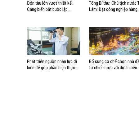
Đón tàu lớn vượt thiết kế:
Tổng Bí thư, Chủ tịch nước 
Cảng biển bắt buộc lập
Lâm: Đặt công nghiệp hàng
phương án điều động, đánh
hải đúng vị trí trong chiến
giá rủi ro
lược xây dựng Việt Nam trở
thành quốc gia biển mạnh
Phát triển nguồn nhân lực đi
Bổ sung cơ chế chọn nhà đ
biển để góp phần hiện thực
tư chiến lược với dự án bến
hóa Chiến lược biển Việt Nam
cảng lớn