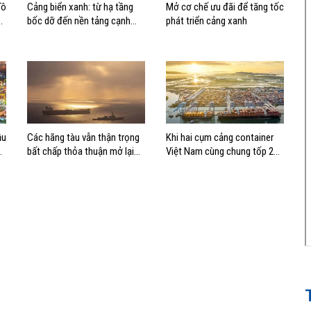
Tô
Cảng biển xanh: từ hạ tầng
Mở cơ chế ưu đãi để tăng tốc
bốc dỡ đến nền tảng cạnh
phát triển cảng xanh
tranh mới
ầu
Các hãng tàu vẫn thận trọng
Khi hai cụm cảng container
bất chấp thỏa thuận mở lại
Việt Nam cùng chung tốp 20
eo biển Hormuz
thế giới về hiệu suất