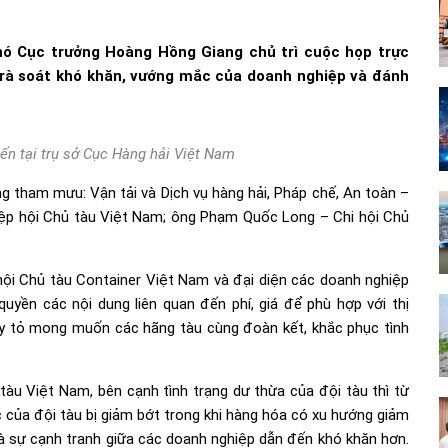
Phó Cục trưởng Hoàng Hồng Giang chủ trì cuộc họp trực
ề rà soát khó khăn, vướng mắc của doanh nghiệp và đánh
ến tại trụ sở Cục Hàng hải Việt Nam
 tham mưu: Vận tải và Dịch vụ hàng hải, Pháp chế, An toàn –
iệp hội Chủ tàu Việt Nam; ông Phạm Quốc Long – Chi hội Chủ
ội Chủ tàu Container Việt Nam và đại diện các doanh nghiệp
uyền các nội dung liên quan đến phí, giá để phù hợp với thị
ày tỏ mong muốn các hãng tàu cùng đoàn kết, khắc phục tình
àu Việt Nam, bên cạnh tình trạng dư thừa của đội tàu thì từ
c của đội tàu bị giảm bớt trong khi hàng hóa có xu hướng giảm
 là sự cạnh tranh giữa các doanh nghiệp dẫn đến khó khăn hơn.