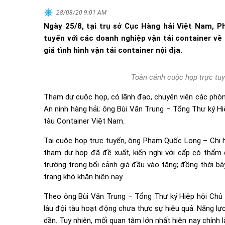
28/08/20 9:01 AM
Ngày 25/8, tại trụ sở Cục Hàng hải Việt Nam, 
tuyến với các doanh nghiệp vận tải container v
giá tình hình vận tải container nội địa.
Toàn cảnh cuộc họp trực tuy
Tham dự cuộc họp, có lãnh đạo, chuyên viên các phòng
An ninh hàng hải; ông Bùi Văn Trung – Tổng Thư ký H
tàu Container Việt Nam.
Tại cuộc họp trực tuyến, ông Phạm Quốc Long – Chi h
tham dự họp đã đề xuất, kiến nghị với cấp có thẩm q
trường trong bối cảnh giá đầu vào tăng; đồng thời b
trạng khó khăn hiện nay.
Theo ông Bùi Văn Trung – Tổng Thư ký Hiệp hội Chủ t
lâu đội tàu hoạt động chưa thực sự hiệu quả. Năng lự
dần. Tuy nhiên, mối quan tâm lớn nhất hiện nay chính