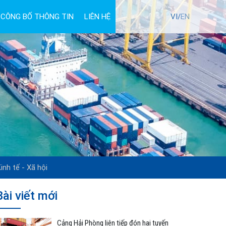
CÔNG BỐ THÔNG TIN
LIÊN HỆ
TUYỂN DỤNG
VI/
EN
inh tế - Xã hội
Bài viết mới
Cảng Hải Phòng liên tiếp đón hai tuyến