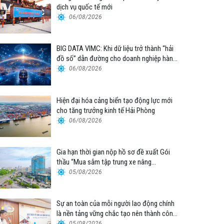
dịch vụ quốc tế mới
06/08/2026
BIG DATA VIMC: Khi dữ liệu trở thành “hải
đồ số” dẫn đường cho doanh nghiệp hàng
hải
06/08/2026
Hiện đại hóa cảng biển tạo động lực mới
cho tăng trưởng kinh tế Hải Phòng
06/08/2026
Gia hạn thời gian nộp hồ sơ đề xuất Gói
thầu “Mua sắm tập trung xe nâng
container thuộc Tổng công ty Hàng hải
05/08/2026
Việt Nam – CTCP”
Sự an toàn của mỗi người lao động chính
là nền tảng vững chắc tạo nên thành công
của Cảng Đà Nẵng
05/08/2026