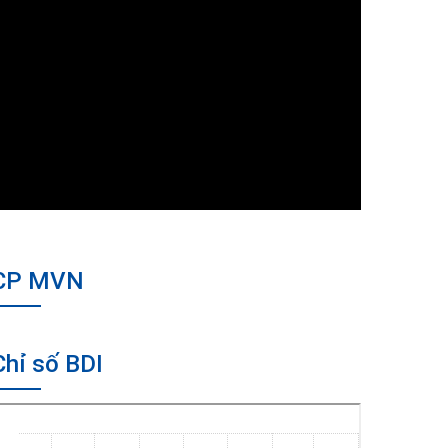
CP MVN
Chỉ số BDI