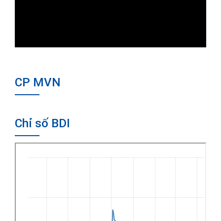
CP MVN
Chỉ số BDI