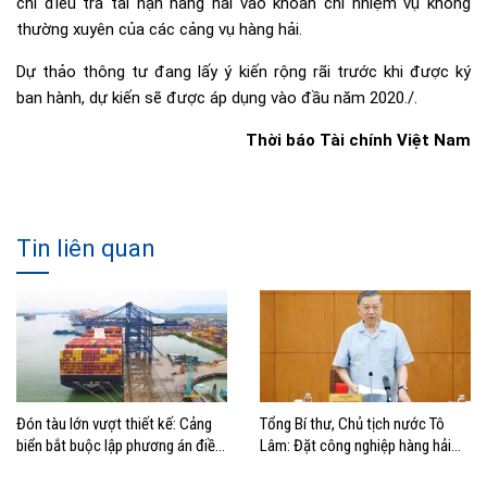
chi điều tra tai nạn hàng hải vào khoản chi nhiệm vụ không
thường xuyên của các cảng vụ hàng hải.
Dự thảo thông tư đang lấy ý kiến rộng rãi trước khi được ký
ban hành, dự kiến sẽ được áp dụng vào đầu năm 2020./.
Thời báo Tài chính Việt Nam
Tin liên quan
Đón tàu lớn vượt thiết kế: Cảng
Tổng Bí thư, Chủ tịch nước Tô
biển bắt buộc lập phương án điều
Lâm: Đặt công nghiệp hàng hải
động, đánh giá rủi ro
đúng vị trí trong chiến lược xây