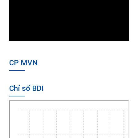
CP MVN
Chỉ số BDI