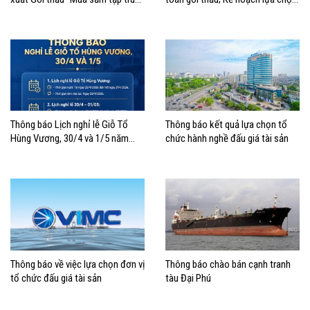
xe nâng container thuộc Tổng
nhà thầu mua sắm tập trung xe
công ty Hàng hải Việt Nam –
nâng container thuộc Tổng công
CTCP”
ty Hàng hải Việt Nam – CTCP
Thông báo Lịch nghỉ lễ Giỗ Tổ
Thông báo kết quả lựa chọn tổ
Hùng Vương, 30/4 và 1/5 năm
chức hành nghề đấu giá tài sản
2026
Thông báo về việc lựa chọn đơn vị
Thông báo chào bán cạnh tranh
tổ chức đấu giá tài sản
tàu Đại Phú