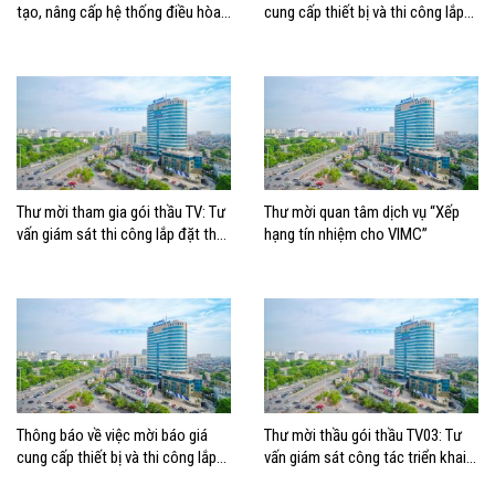
tạo, nâng cấp hệ thống điều hòa
cung cấp thiết bị và thi công lắp
không khí tòa nhà Ocean Park
đặt thay thế Dàn nóng cho hệ
giai đoạn III
thống điều hòa không khí tại tòa
nhà Ocean Park
Thư mời tham gia gói thầu TV: Tư
Thư mời quan tâm dịch vụ “Xếp
vấn giám sát thi công lắp đặt thay
hạng tín nhiệm cho VIMC”
thế hệ thống điều hòa không khí
tại tòa nhà Trỗi, TP. HCM
Thông báo về việc mời báo giá
Thư mời thầu gói thầu TV03: Tư
cung cấp thiết bị và thi công lắp
vấn giám sát công tác triển khai
đặt thay thế hệ thống điều hòa
Thuộc dự án: Trục tích hợp –