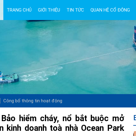
TRANG CHỦ
GIỚI THIỆU
TIN TỨC
QUAN HỆ CỔ ĐÔNG
Công bố thông tin hoạt động
 Bảo hiểm cháy, nổ bắt buộc mở
ạn kinh doanh toà nhà Ocean Park