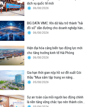
dịch vụ quốc tế mới
06/08/2026
BIG DATA VIMC: Khi dữ liệu trở thành “hải
đồ số” dẫn đường cho doanh nghiệp hàng
hải
06/08/2026
Hiện đại hóa cảng biển tạo động lực mới
cho tăng trưởng kinh tế Hải Phòng
06/08/2026
Gia hạn thời gian nộp hồ sơ đề xuất Gói
thầu “Mua sắm tập trung xe nâng
container thuộc Tổng công ty Hàng hải
05/08/2026
Việt Nam – CTCP”
Sự an toàn của mỗi người lao động chính
là nền tảng vững chắc tạo nên thành công
của Cảng Đà Nẵng
05/08/2026