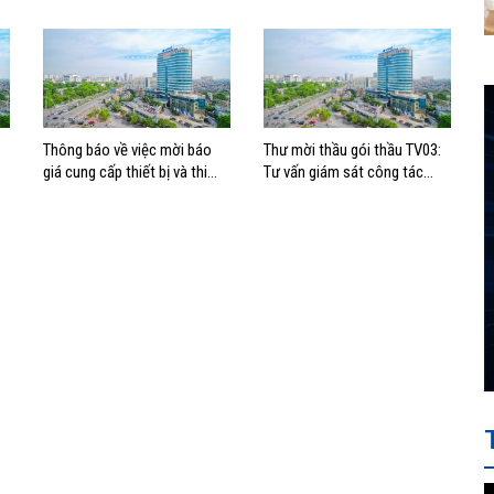
nhà Ocean Park giai đoạn III
nóng cho hệ thống điều hòa
không khí tại tòa nhà Ocean
Park
Thông báo về việc mời báo
Thư mời thầu gói thầu TV03:
giá cung cấp thiết bị và thi
Tư vấn giám sát công tác
công lắp đặt thay thế hệ
triển khai Thuộc dự án: Trục
thống điều hòa không khí tại
tích hợp – Bigdata VIMC
tòa nhà 163 Nguyễn Văn Trỗi,
TP.HCM