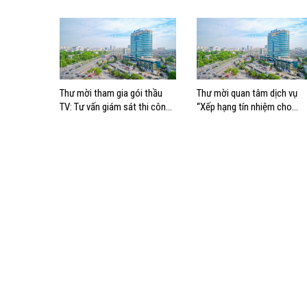
Hàng hải Việt Nam –
Chiến lược Chuyển đổi số
tổng thể giai đoạn 2026 –
2030, tầm nhìn 2035
Thư mời tham gia gói thầu
Thư mời quan tâm dịch vụ
TV: Tư vấn giám sát thi công
“Xếp hạng tín nhiệm cho
lắp đặt thay thế hệ thống
VIMC”
điều hòa không khí tại tòa
nhà Trỗi, TP. HCM