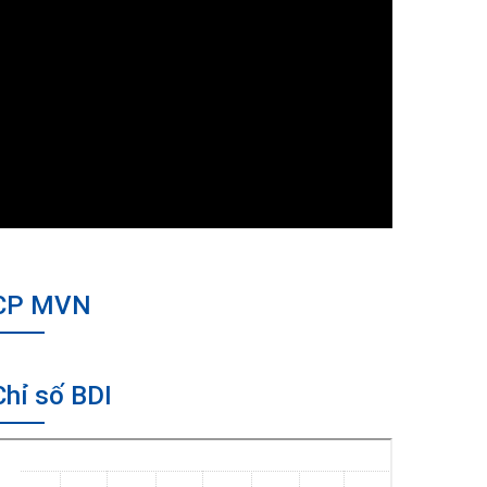
CP MVN
Chỉ số BDI