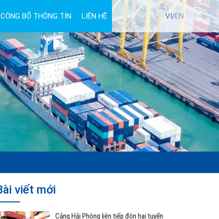
CÔNG BỐ THÔNG TIN
LIÊN HỆ
TUYỂN DỤNG
VI/
EN
Bài viết mới
Cảng Hải Phòng liên tiếp đón hai tuyến