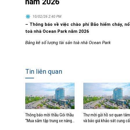
năm 2026
10/02/26 2:40 PM
– Thông báo về việc chào phí Bảo hiểm cháy, nổ
toà nhà Ocean Park năm 2026
Bảng kê số lượng tài sản toà nhà Ocean Park
Tin liên quan
Thông báo mời thầu Gói thầu
Thư mời gửi hồ sơ quan tâm
“Mua sắm tập trung xe nâng
và báo giá khảo sát cung c
container thuộc Tổng công ty
dịch vụ Tư vấn lập Đề án