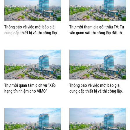
Thông báo về việc mời báo giá
Thư mời tham gia gói thầu TV: Tư
cung cấp thiết bị và thi công lắp
vấn giám sát thi công lắp đặt thay
đặt thay thế Dàn nóng cho hệ
thế hệ thống điều hòa không khí
thống điều hòa không khí tại tòa
tại tòa nhà Trỗi, TP. HCM
nhà Ocean Park
Thư mời quan tâm dịch vụ “Xếp
Thông báo về việc mời báo giá
hạng tín nhiệm cho VIMC”
cung cấp thiết bị và thi công lắp
đặt thay thế hệ thống điều hòa
không khí tại tòa nhà 163 Nguyễn
Văn Trỗi, TP.HCM