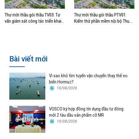
Thư mời thầu gói thầu TV03: Tư
Thư mời thầu gói thầu PTV01:
vấn giám sát công tác triển khai
Kiểm thử phần mềm nội bộ Thuộc
Thuộc dự án: Trục tích hợp –
dự án: Trục tích hợp – Bigdata
Bigdata VIMC
VIMC
Bài viết mới
Vì sao khó tìm tuyến vận chuyển thay thế eo
biển Hormuz?
10/08/2026
VOSCO ký hợp đồng tín dụng đầu tư đóng
mới 2 tàu dầu sản phẩm cỡ MR
10/08/2026