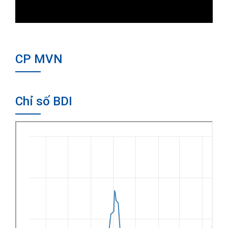
CP MVN
Chỉ số BDI