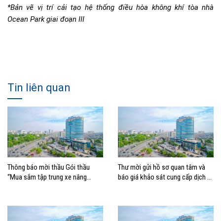
*Bản vẽ vị trí cải tạo hệ thống điều hòa không khí tòa nhà
Ocean Park giai đoạn III
Tin liên quan
Thông báo mời thầu Gói thầu
Thư mời gửi hồ sơ quan tâm và
“Mua sắm tập trung xe nâng
báo giá khảo sát cung cấp dịch vụ
container thuộc Tổng công ty
Tư vấn lập Đề án Chiến lược
Hàng hải Việt Nam –
Chuyển đổi số tổng thể giai đoạn
2026 – 2030, tầm nhìn 2035