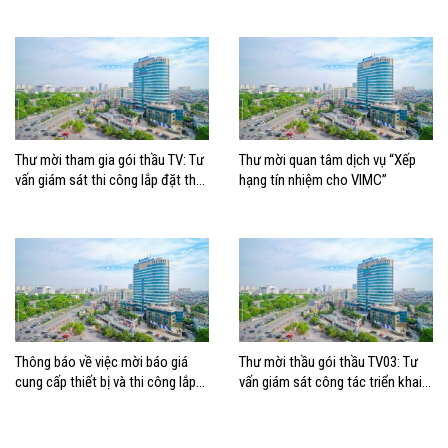
giai đoạn III
thống điều hòa không khí tại tòa
nhà Ocean Park
Thư mời tham gia gói thầu TV: Tư
Thư mời quan tâm dịch vụ “Xếp
vấn giám sát thi công lắp đặt thay
hạng tín nhiệm cho VIMC”
thế hệ thống điều hòa không khí
tại tòa nhà Trỗi, TP. HCM
Thông báo về việc mời báo giá
Thư mời thầu gói thầu TV03: Tư
cung cấp thiết bị và thi công lắp
vấn giám sát công tác triển khai
đặt thay thế hệ thống điều hòa
Thuộc dự án: Trục tích hợp –
không khí tại tòa nhà 163 Nguyễn
Bigdata VIMC
Văn Trỗi, TP.HCM