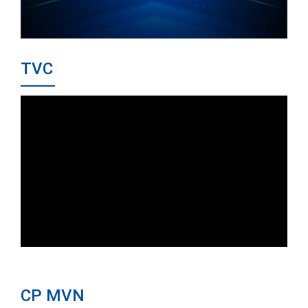
TVC
CP MVN