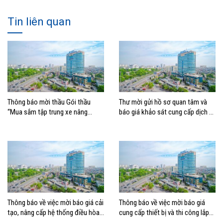
Tin liên quan
Thông báo mời thầu Gói thầu
Thư mời gửi hồ sơ quan tâm và
“Mua sắm tập trung xe nâng
báo giá khảo sát cung cấp dịch vụ
container thuộc Tổng công ty
Tư vấn lập Đề án Chiến lược
Hàng hải Việt Nam –
Chuyển đổi số tổng thể giai đoạn
2026 – 2030, tầm nhìn 2035
Thông báo về việc mời báo giá cải
Thông báo về việc mời báo giá
tạo, nâng cấp hệ thống điều hòa
cung cấp thiết bị và thi công lắp
không khí tòa nhà Ocean Park
đặt thay thế Dàn nóng cho hệ