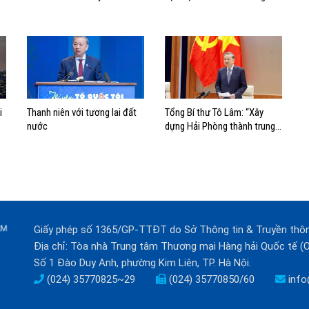
nhìn phát triển biển
nhà nước
i
Thanh niên với tương lai đất
Tổng Bí thư Tô Lâm: “Xây
nước
dựng Hải Phòng thành trung
tâm công nghiệp, cảng biển
hiện đại”
Giấy phép số 1365/GP-TTĐT do Sở Thông tin & Truyền thô
Địa chỉ: Tòa nhà Trung tâm Thương mại Hàng hải Quốc tế 
Số 1 Đào Duy Anh, phường Kim Liên, TP. Hà Nội.
(024) 35770825~29
(024) 35770850/60
info