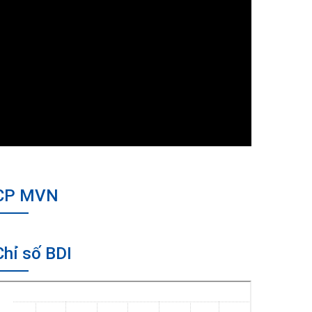
CP MVN
Chỉ số BDI