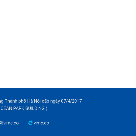
ng Thành phố Hà Nội cấp ngày 07/4/2017
(OCEAN PARK BUILDING )
@vimc.co
vimc.co