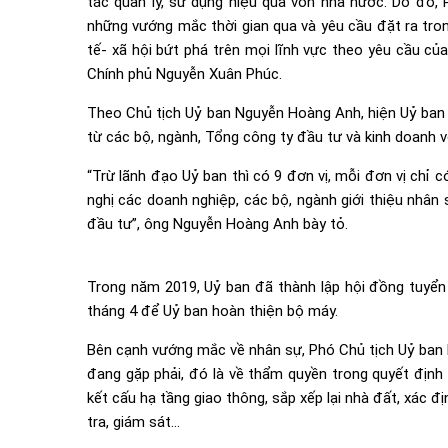
tác quản lý, sử dụng hiệu quả vốn nhà nước. Do đó,
những vướng mắc thời gian qua và yêu cầu đặt ra tron
tế- xã hội bứt phá trên mọi lĩnh vực theo yêu cầu c
Chính phủ Nguyễn Xuân Phúc.
Theo Chủ tịch Uỷ ban Nguyễn Hoàng Anh, hiện Uỷ ban
từ các bộ, ngành, Tổng công ty đầu tư và kinh doanh v
“Trừ lãnh đạo Uỷ ban thì có 9 đơn vị, mỗi đơn vị chỉ c
nghị các doanh nghiệp, các bộ, ngành giới thiệu nhâ
đầu tư”, ông Nguyễn Hoàng Anh bày tỏ.
Trong năm 2019, Uỷ ban đã thành lập hội đồng tuyển 
tháng 4 để Uỷ ban hoàn thiện bộ máy.
Bên cạnh vướng mắc về nhân sự, Phó Chủ tịch Uỷ ba
đang gặp phải, đó là về thẩm quyền trong quyết định 
kết cấu hạ tầng giao thông, sắp xếp lại nhà đất, xác đị
tra, giám sát…