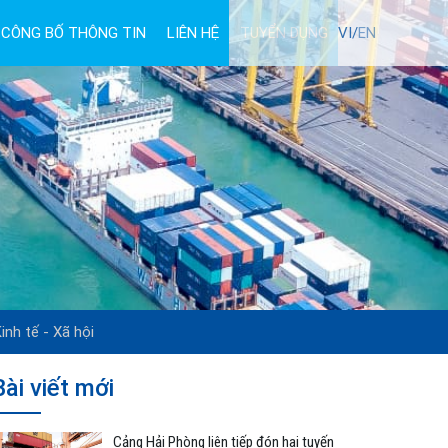
CÔNG BỐ THÔNG TIN
LIÊN HỆ
TUYỂN DỤNG
VI/
EN
inh tế - Xã hội
Bài viết mới
Cảng Hải Phòng liên tiếp đón hai tuyến