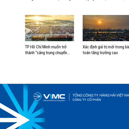
lực cạnh tranh quốc gia trong
nối Chính phủ với người dân
kỷ nguyên FDI thế hệ mới
TP Hồ Chí Minh muốn trở
Xác định giá trị mới trong bà
thành “cảng trung chuyển
toán tăng trưởng cao
dòng vốn” cho kinh tế biển