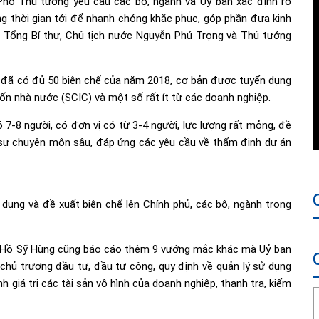
 Phó Thủ tướng yêu cầu các bộ, ngành và Uỷ ban xác định rõ
g thời gian tới để nhanh chóng khắc phục, góp phần đưa kinh
ủa Tổng Bí thư, Chủ tịch nước Nguyễn Phú Trọng và Thủ tướng
 đã có đủ 50 biên chế của năm 2018, cơ bản được tuyển dụng
ốn nhà nước (SCIC) và một số rất ít từ các doanh nghiệp.
ó 7-8 người, có đơn vị có từ 3-4 người, lực lượng rất mỏng, đề
n sự chuyên môn sâu, đáp ứng các yêu cầu về thẩm định dự án
dụng và đề xuất biên chế lên Chính phủ, các bộ, ngành trong
n Hồ Sỹ Hùng cũng báo cáo thêm 9 vướng mắc khác mà Uỷ ban
chủ trương đầu tư, đầu tư công, quy định về quản lý sử dụng
nh giá trị các tài sản vô hình của doanh nghiệp, thanh tra, kiểm