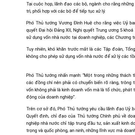
Tại cuộc họp, lãnh đạo các bộ, ngành cho rằng những 
trì, phối hợp với các bộ để tiếp tục xử lý.
Phó Thủ tướng Vương Đình Huệ cho rằng việc Uỷ ban 
quyết Đại hội Đảng XII, Nghị quyết Trung ương 5 khoá 
sử dụng vốn nhà nước tại doanh nghiệp, các Chương t
Tuy nhiên, khó khăn trước mắt là các Tập đoàn, Tổng
không cho phép sử dụng vốn nhà nước để xử lý các tồ
Phó Thủ tướng nhấn mạnh: “Một trong những thách t
các đồng chí nên phải có chuyển biến rõ ràng, trông 
vốn không phải là kinh doanh vốn mà là tổ chức, phát 
động của doanh nghiệp”.
Trên cơ sở đó, Phó Thủ tướng yêu cầu lãnh đạo Uỷ ba
Quyết định, chỉ đạo của Thủ tướng Chính phủ về do
nghiệp nhà nước chỉ tập trung đầu tư, sản xuất kinh d
trọng và quốc phòng, an ninh, những lĩnh vực mà doan