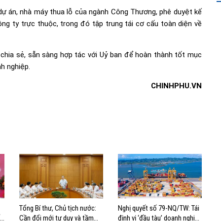
 dự án, nhà máy thua lỗ của ngành Công Thương, phê duyệt kế
g ty trực thuộc, trong đó tập trung tái cơ cấu toàn diện về
chia sẻ, sẵn sàng hợp tác với Uỷ ban để hoàn thành tốt mục
nh nghiệp.
CHINHPHU.VN
Tổng Bí thư, Chủ tịch nước:
Nghị quyết số 79-NQ/TW: Tái
t
Cần đổi mới tư duy và tầm
định vị ‘đầu tàu’ doanh nghiệp