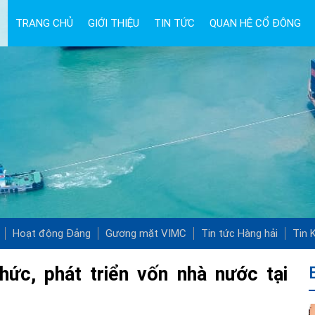
TRANG CHỦ
GIỚI THIỆU
TIN TỨC
QUAN HỆ CỔ ĐÔNG
Hoạt động Đảng
Gương mặt VIMC
Tin tức Hàng hải
Tin K
hức, phát triển vốn nhà nước tại