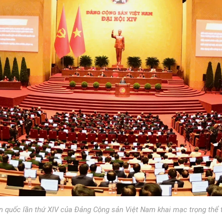
àn quốc lần thứ XIV của Đảng Cộng sản Việt Nam khai mạc trọng thể t