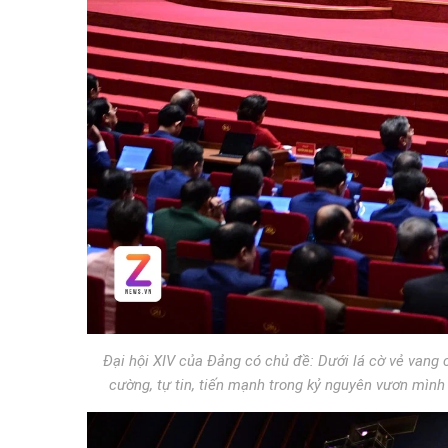
Đại hội XIV của Đảng có chủ đề: Dưới lá cờ vẻ vang 
cường, tự tin, tiến mạnh trong kỷ nguyên vươn mình 