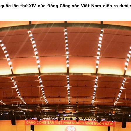
 quốc lần thứ XIV của Đảng Cộng sản Việt Nam diễn ra dưới 