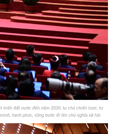
t triển đất nước đến năm 2030; tự chủ chiến lược, tự
 minh, hạnh phúc, vững bước đi lên chủ nghĩa xã hội.