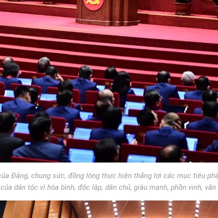
của Đảng, chung sức, đồng lòng thực hiện thắng lợi các mục tiêu phá
của dân tộc vì hòa bình, độc lập, dân chủ, giàu mạnh, phồn vinh, văn