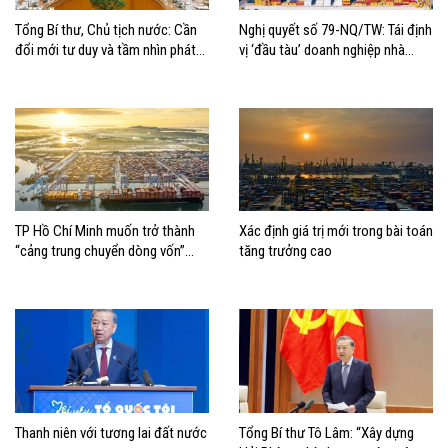
Tổng Bí thư, Chủ tịch nước: Cần
Nghị quyết số 79-NQ/TW: Tái định
đổi mới tư duy và tầm nhìn phát
vị ‘đầu tàu’ doanh nghiệp nhà
triển biển
nước
TP Hồ Chí Minh muốn trở thành
Xác định giá trị mới trong bài toán
“cảng trung chuyển dòng vốn”
tăng trưởng cao
cho kinh tế biển
Thanh niên với tương lai đất nước
Tổng Bí thư Tô Lâm: “Xây dựng