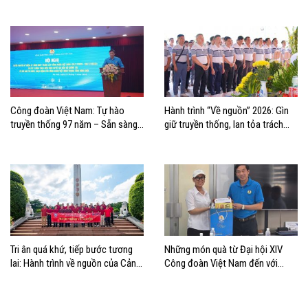
Công đoàn Việt Nam: Tự hào
Hành trình “Về nguồn” 2026: Gìn
truyền thống 97 năm – Sẵn sàng
giữ truyền thống, lan tỏa trách
bước vào kỷ nguyên mới
nhiệm
Tri ân quá khứ, tiếp bước tương
Những món quà từ Đại hội XIV
lai: Hành trình về nguồn của Cảng
Công đoàn Việt Nam đến với
Sài Gòn và Cảng Quy Nhơn
đoàn viên, NLĐ ngành Hàng hải