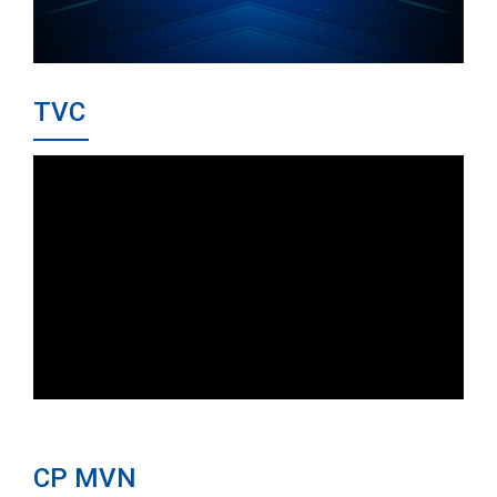
TVC
CP MVN