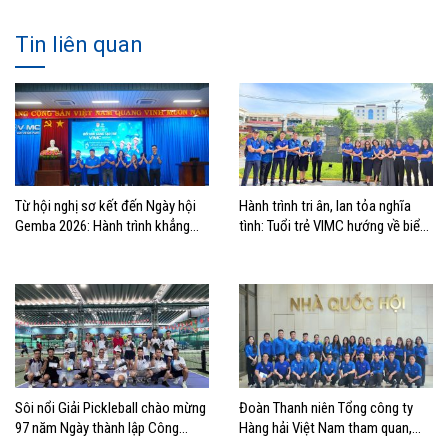
Tin liên quan
Từ hội nghị sơ kết đến Ngày hội
Hành trình tri ân, lan tỏa nghĩa
Gemba 2026: Hành trình khẳng
tình: Tuổi trẻ VIMC hướng về biển
định bản lĩnh tuổi trẻ VIMC
đảo quê hương
Sôi nổi Giải Pickleball chào mừng
Đoàn Thanh niên Tổng công ty
97 năm Ngày thành lập Công
Hàng hải Việt Nam tham quan,
đoàn Việt Nam
học tập thực tế tại Nhà Quốc hội