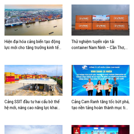
Hiện đại hóa cảng biển tạo động
Thử nghiệm tuyến vận tải
lực mới cho tăng trưởng kinh tế
container Nam Ninh – Cần Thơ,
Hải Phòng
mở thêm hướng kết nối logistics
cho ĐBSCL
Cảng SSIT đầu tư hai cẩu bờ thế
Cảng Cam Ranh tăng tốc bứt phá,
hệ mới, nâng cao năng lực khai
tạo nền tảng hoàn thành mục tiêu
thác cảng
tăng trưởng năm 2026