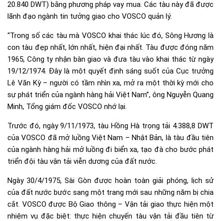
20.840 DWT) bằng phương pháp vay mua. Các tàu này đã được
lãnh đạo ngành tin tưởng giao cho VOSCO quản lý.
“Trong số các tàu mà VOSCO khai thác lúc đó, Sông Hương là
con tàu đẹp nhất, lớn nhất, hiện đại nhất. Tàu được đóng năm
1965, Công ty nhận bàn giao và đưa tàu vào khai thác từ ngày
19/12/1974. Đây là một quyết định sáng suốt của Cục trưởng
Lê Văn Kỳ – người có tầm nhìn xa, mở ra một thời kỳ mới cho
sự phát triển của ngành hàng hải Việt Nam”, ông Nguyễn Quang
Minh, Tổng giám đốc VOSCO nhớ lại.
Trước đó, ngày 9/11/1973, tàu Hồng Hà trọng tải 4.388,8 DWT
của VOSCO đã mở luồng Việt Nam – Nhật Bản, là tàu đầu tiên
của ngành hàng hải mở luồng đi biển xa, tạo đà cho bước phát
triển đội tàu vận tải viễn dương của đất nước.
Ngày 30/4/1975, Sài Gòn được hoàn toàn giải phóng, lịch sử
của đất nước bước sang một trang mới sau những năm bị chia
cắt. VOSCO được Bộ Giao thông – Vận tải giao thực hiện một
nhiệm vụ đặc biệt: thực hiện chuyến tàu vận tải đầu tiên từ