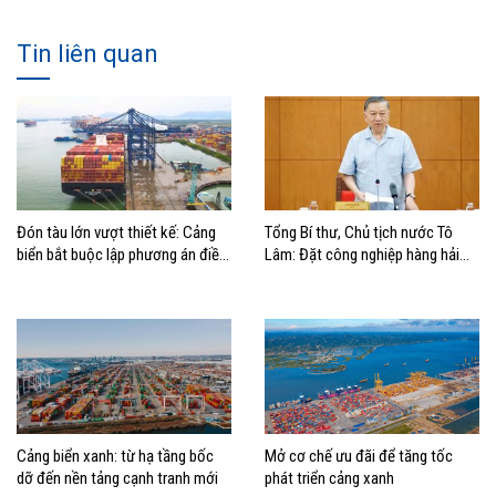
Tin liên quan
Đón tàu lớn vượt thiết kế: Cảng
Tổng Bí thư, Chủ tịch nước Tô
biển bắt buộc lập phương án điều
Lâm: Đặt công nghiệp hàng hải
động, đánh giá rủi ro
đúng vị trí trong chiến lược xây
dựng Việt Nam trở thành quốc gia
biển mạnh
Cảng biển xanh: từ hạ tầng bốc
Mở cơ chế ưu đãi để tăng tốc
dỡ đến nền tảng cạnh tranh mới
phát triển cảng xanh