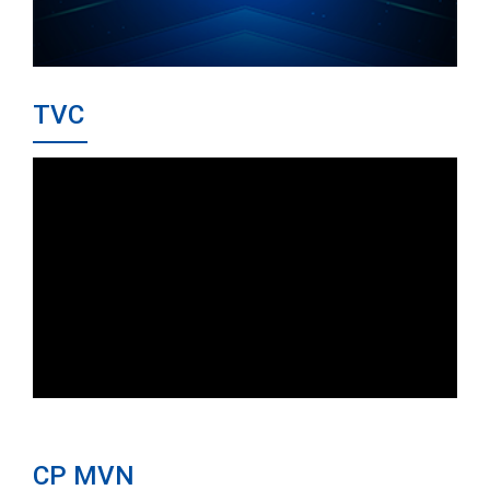
TVC
CP MVN