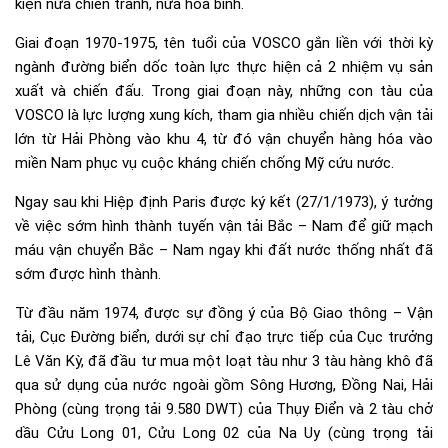
kiện nửa chiến tranh, nửa hòa bình.
Giai đoạn 1970-1975, tên tuổi của VOSCO gắn liền với thời kỳ
ngành đường biển dốc toàn lực thực hiện cả 2 nhiệm vụ sản
xuất và chiến đấu. Trong giai đoạn này, những con tàu của
VOSCO là lực lượng xung kích, tham gia nhiều chiến dịch vận tải
lớn từ Hải Phòng vào khu 4, từ đó vận chuyển hàng hóa vào
miền Nam phục vụ cuộc kháng chiến chống Mỹ cứu nước.
Ngay sau khi Hiệp định Paris được ký kết (27/1/1973), ý tưởng
về việc sớm hình thành tuyến vận tải Bắc – Nam để giữ mạch
máu vận chuyển Bắc – Nam ngay khi đất nước thống nhất đã
sớm được hình thành.
Từ đầu năm 1974, được sự đồng ý của Bộ Giao thông – Vận
tải, Cục Đường biển, dưới sự chỉ đạo trực tiếp của Cục trưởng
Lê Văn Kỳ, đã đầu tư mua một loạt tàu như 3 tàu hàng khô đã
qua sử dụng của nước ngoài gồm Sông Hương, Đồng Nai, Hải
Phòng (cùng trọng tải 9.580 DWT) của Thụy Điển và 2 tàu chở
dầu Cửu Long 01, Cửu Long 02 của Na Uy (cùng trọng tải