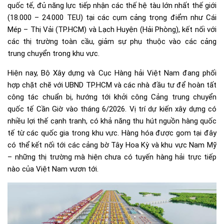
quốc tế, đủ năng lực tiếp nhận các thế hệ tàu lớn nhất thế giới
(18.000 – 24.000 TEU) tại các cụm cảng trọng điểm như Cái
Mép – Thị Vải (TP.HCM) và Lạch Huyện (Hải Phòng), kết nối với
các thị trường toàn cầu, giảm sự phụ thuộc vào các cảng
trung chuyển trong khu vực.
Hiện nay, Bộ Xây dựng và Cục Hàng hải Việt Nam đang phối
hợp chặt chẽ với UBND TP.HCM và các nhà đầu tư để hoàn tất
công tác chuẩn bị, hướng tới khởi công Cảng trung chuyển
quốc tế Cần Giờ vào tháng 6/2026. Vị trí dự kiến xây dựng có
nhiều lợi thế cạnh tranh, có khả năng thu hút nguồn hàng quốc
tế từ các quốc gia trong khu vực. Hàng hóa được gom tại đây
có thể kết nối tới các cảng bờ Tây Hoa Kỳ và khu vực Nam Mỹ
– những thị trường mà hiện chưa có tuyến hàng hải trực tiếp
nào của Việt Nam vươn tới.