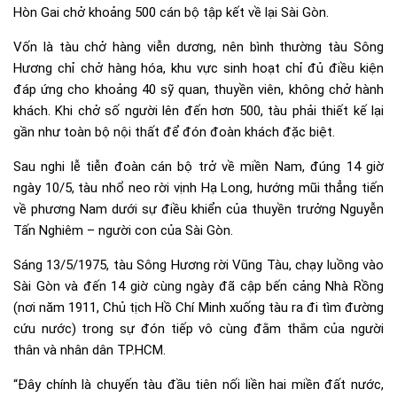
Hòn Gai chở khoảng 500 cán bộ tập kết về lại Sài Gòn.
Vốn là tàu chở hàng viễn dương, nên bình thường tàu Sông
Hương chỉ chở hàng hóa, khu vực sinh hoạt chỉ đủ điều kiện
đáp ứng cho khoảng 40 sỹ quan, thuyền viên, không chở hành
khách. Khi chở số người lên đến hơn 500, tàu phải thiết kế lại
gần như toàn bộ nội thất để đón đoàn khách đặc biệt.
Sau nghi lễ tiễn đoàn cán bộ trở về miền Nam, đúng 14 giờ
ngày 10/5, tàu nhổ neo rời vịnh Hạ Long, hướng mũi thẳng tiến
về phương Nam dưới sự điều khiển của thuyền trưởng Nguyễn
Tấn Nghiêm – người con của Sài Gòn.
Sáng 13/5/1975, tàu Sông Hương rời Vũng Tàu, chạy luồng vào
Sài Gòn và đến 14 giờ cùng ngày đã cập bến cảng Nhà Rồng
(nơi năm 1911, Chủ tịch Hồ Chí Minh xuống tàu ra đi tìm đường
cứu nước) trong sự đón tiếp vô cùng đằm thắm của người
thân và nhân dân TP.HCM.
“Đây chính là chuyến tàu đầu tiên nối liền hai miền đất nước,