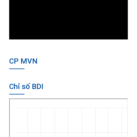
CP MVN
Chỉ số BDI