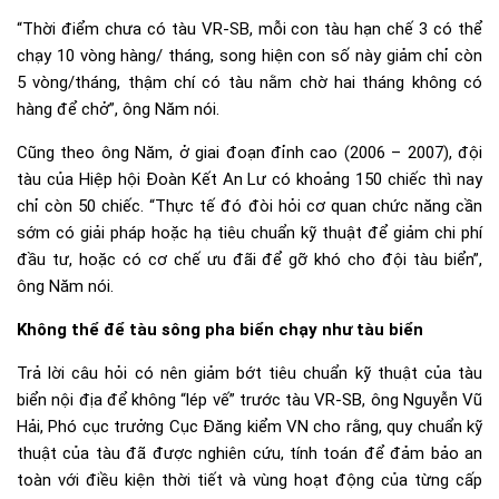
“Thời điểm chưa có tàu VR-SB, mỗi con tàu hạn chế 3 có thể
chạy 10 vòng hàng/ tháng, song hiện con số này giảm chỉ còn
5 vòng/tháng, thậm chí có tàu nằm chờ hai tháng không có
hàng để chở”, ông Năm nói.
Cũng theo ông Năm, ở giai đoạn đỉnh cao (2006 – 2007), đội
tàu của Hiệp hội Đoàn Kết An Lư có khoảng 150 chiếc thì nay
chỉ còn 50 chiếc. “Thực tế đó đòi hỏi cơ quan chức năng cần
sớm có giải pháp hoặc hạ tiêu chuẩn kỹ thuật để giảm chi phí
đầu tư, hoặc có cơ chế ưu đãi để gỡ khó cho đội tàu biển”,
ông Năm nói.
Không thể để tàu sông pha biển chạy như tàu biển
Trả lời câu hỏi có nên giảm bớt tiêu chuẩn kỹ thuật của tàu
biển nội địa để không “lép vế” trước tàu VR-SB, ông Nguyễn Vũ
Hải, Phó cục trưởng Cục Đăng kiểm VN cho rằng, quy chuẩn kỹ
thuật của tàu đã được nghiên cứu, tính toán để đảm bảo an
toàn với điều kiện thời tiết và vùng hoạt động của từng cấp