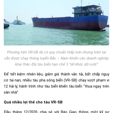
Phương tiện VR-SB dù có quy chuẩn thấp hơn nhưng hiện tại
vẫn được chạy thông tuyến Bắc – Nam khiến các doanh nghiệp
khai thác đội tàu biển hạn chế 3 “dở khóc dở cười”
Để tiết kiệm nhiên liệu, giảm giá thành vận tải, bất chấp nguy
cơ tai nạn, nhiều tàu pha sông biển (VR-SB) chạy vượt phạm vi
12 hải lý, hành trình như tàu biển khiến tàu biển “thua ngay trên
sân nhà”.
Quá nhiều lợi thế cho tàu VR-SB
Đầu tháng 12/2020, chia sẻ với Báo Giao thông, một kỹ sư