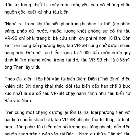
đầu tư trang thiết bị, máy móc mới, yêu cầu có chứng nhận
nguồn gốc, xuất xứ như tàu biển.
“Ngoài ra, trong khi tàu biển phải trang bị phao tự thổi (có pháo
sáng, pháo dù, nước, thuốc, lương khô) phòng sự cố thì tàu
VR-SB chỉ phải trang bị bè cứu sinh, chi phí rẻ hơn 10 lần. Còn
xét trên cùng tấn phương tiện, tàu VR-SB cũng chở được nhiều
hàng hơn. Đơn cử, tàu biển trọng tải 2.000 tấn, mớn nước quy
định là 1m nhưng cùng trọng tải đó, tàu VR-SB chỉ là 0,65m”,
ông Then lấy ví dụ.
Theo đại diện Hiệp hội Vận tải biển Diêm Điền (Thái Bình), điều
khiến các DN đang khai thác đội tàu biển cấp hạn chế 3 bức
xúc nhất là đa số tàu VR-SB chạy hành trình như tàu biển từ
Bắc vào Nam.
Trên cùng một chặng đường lại tồn tại hai loại phương tiện với
hai tiêu chuẩn khác biệt; tàu VR-SB chi phí đầu tư thấp, lộ trình
hoạt động như tàu biển nên số lượng gia tăng nhanh, dẫn đến
nguồn cung trên tuyến vận tải Bắc – Nam dư thừa, “lấn át” tàu