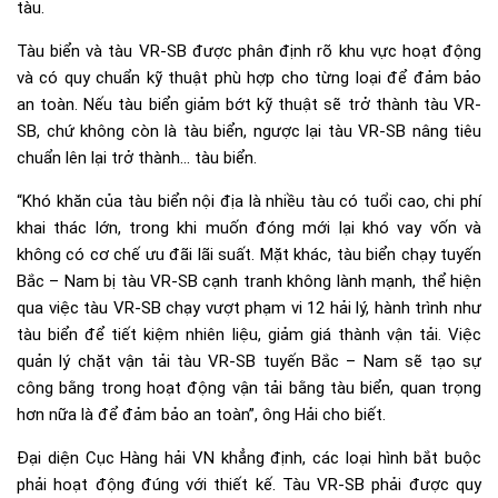
tàu.
Tàu biển và tàu VR-SB được phân định rõ khu vực hoạt động
và có quy chuẩn kỹ thuật phù hợp cho từng loại để đảm bảo
an toàn. Nếu tàu biển giảm bớt kỹ thuật sẽ trở thành tàu VR-
SB, chứ không còn là tàu biển, ngược lại tàu VR-SB nâng tiêu
chuẩn lên lại trở thành… tàu biển.
“Khó khăn của tàu biển nội địa là nhiều tàu có tuổi cao, chi phí
khai thác lớn, trong khi muốn đóng mới lại khó vay vốn và
không có cơ chế ưu đãi lãi suất. Mặt khác, tàu biển chạy tuyến
Bắc – Nam bị tàu VR-SB cạnh tranh không lành mạnh, thể hiện
qua việc tàu VR-SB chạy vượt phạm vi 12 hải lý, hành trình như
tàu biển để tiết kiệm nhiên liệu, giảm giá thành vận tải. Việc
quản lý chặt vận tải tàu VR-SB tuyến Bắc – Nam sẽ tạo sự
công bằng trong hoạt động vận tải bằng tàu biển, quan trọng
hơn nữa là để đảm bảo an toàn”, ông Hải cho biết.
Đại diện Cục Hàng hải VN khẳng định, các loại hình bắt buộc
phải hoạt động đúng với thiết kế. Tàu VR-SB phải được quy