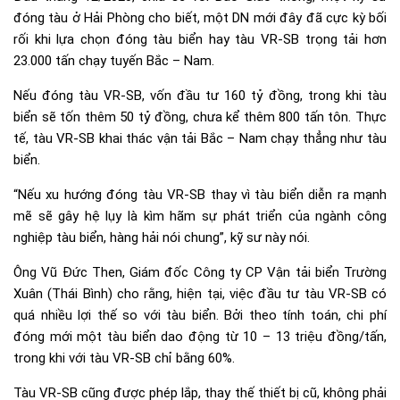
đóng tàu ở Hải Phòng cho biết, một DN mới đây đã cực kỳ bối
rối khi lựa chọn đóng tàu biển hay tàu VR-SB trọng tải hơn
23.000 tấn chạy tuyến Bắc – Nam.
Nếu đóng tàu VR-SB, vốn đầu tư 160 tỷ đồng, trong khi tàu
biển sẽ tốn thêm 50 tỷ đồng, chưa kể thêm 800 tấn tôn. Thực
tế, tàu VR-SB khai thác vận tải Bắc – Nam chạy thẳng như tàu
biển.
“Nếu xu hướng đóng tàu VR-SB thay vì tàu biển diễn ra mạnh
mẽ sẽ gây hệ lụy là kìm hãm sự phát triển của ngành công
nghiệp tàu biển, hàng hải nói chung”, kỹ sư này nói.
Ông Vũ Đức Then, Giám đốc Công ty CP Vận tải biển Trường
Xuân (Thái Bình) cho rằng, hiện tại, việc đầu tư tàu VR-SB có
quá nhiều lợi thế so với tàu biển. Bởi theo tính toán, chi phí
đóng mới một tàu biển dao động từ 10 – 13 triệu đồng/tấn,
trong khi với tàu VR-SB chỉ bằng 60%.
Tàu VR-SB cũng được phép lắp, thay thế thiết bị cũ, không phải