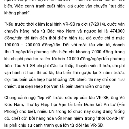
biển. Việc cạnh tranh xuất hiện, giá cước vận chuyển “tụt dốc
không phanh”.
“Nếu trước thời điểm loại hình VR-SB ra đời (7/2014), cước vận
chuyển hàng hóa từ Bắc vào Nam và ngược lại là 474.000
đồng/tấn thì tính đến thời điểm hiện tại, giá cước chỉ ở mức
190.000 – 200.000 đồng/tấn. Đối với một tàu vận tải, doanh
thu 1 ngày/tấn phương tiện hiện chỉ khoảng 7.000 đồng trong
khi chi phí phải bỏ ra lên tới hơn 13.000 đồng/ngày/tấn phương
tiện. Tàu VR-SB chi phí đầu tư thấp, thuyền viên ít hơn, chi phí
vận hành ít hơn thì có lãi, tàu biển thì ngược lại. 8 năm trước,
đội tàu biển của hiệp hội khoảng 220 chiếc thì nay chỉ còn 150
chiếc”, đại diện Hiệp hội Vận tải biển Diêm Điền cho hay.
Chung cảnh ngộ “lép vế” trước sức ép của tàu VR-SB, ông Vũ
Đức Năm, Thư ký Hiệp hội Vận tải biển Đoàn kết An Lư (Hải
Phòng) cho biết, nhiều DN trong tổ chức này cũng đang “sống
dở, chết dở” bởi hàng hóa vốn khan hiếm trong “thời Covid-19”
lại phải chịu sự canh tranh quá lớn từ đội tàu VR-SB.