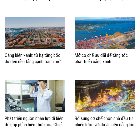
động, đánh giá rủi ro
đúng vị trí trong chiến lược xây
dựng Việt Nam trở thành quốc gia
biển mạnh
Cảng biển xanh: từ hạ tầng bốc
Mở cơ chế ưu đãi để tăng tốc
dỡ đến nền tảng cạnh tranh mới
phát triển cảng xanh
Phát triển nguồn nhân lực đi biển
Bổ sung cơ chế chọn nhà đầu tư
để góp phần hiện thực hóa Chiến
chiến lược với dự án bến cảng lớn
lược biển Việt Nam