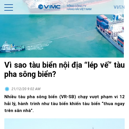
VI/
EN
Vì sao tàu biển nội địa “lép vế” tàu
pha sông biển?
21/12/20 9:02 AM
Nhiều tàu pha sông biển (VR-SB) chạy vượt phạm vi 12
hải lý, hành trình như tàu biển khiến tàu biển “thua ngay
trên sân nhà”.