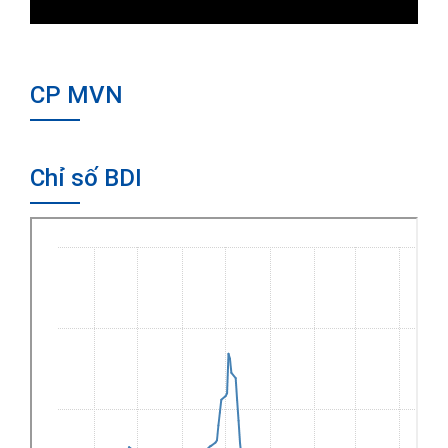
CP MVN
Chỉ số BDI