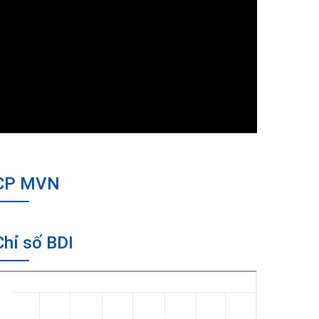
CP MVN
Chỉ số BDI