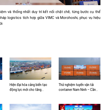
niệm và thống nhất duy trì kết nối chặt chẽ, từng bước cụ thể
pháp logistics tích hợp giữa VIMC và Morohoshi, phục vụ hiệu
ới
Hiện đại hóa cảng biển tạo
Thử nghiệm tuyến vận tải
động lực mới cho tăng
container Nam Ninh – Cần
trưởng kinh tế Hải Phòng
Thơ, mở thêm hướng kết nối
logistics cho ĐBSCL