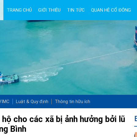
TRANG CHỦ
GIỚI THIỆU
TIN TỨC
QUAN HỆ CỔ ĐÔNG
 VIMC
Luật & Quy định
Thông tin hữu ích
hộ cho các xã bị ảnh hưởng bởi lũ
ng Bình