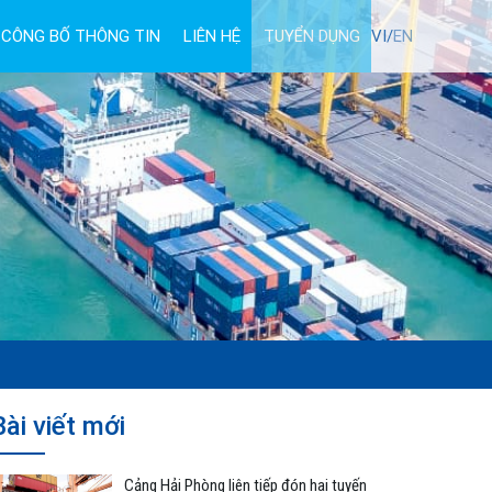
CÔNG BỐ THÔNG TIN
LIÊN HỆ
TUYỂN DỤNG
VI/
EN
Bài viết mới
Cảng Hải Phòng liên tiếp đón hai tuyến