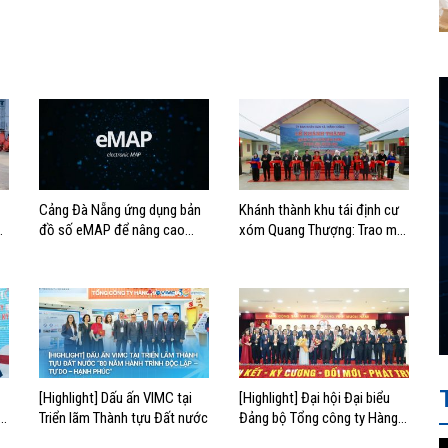
Cảng Đà Nẵng ứng dụng bản
Khánh thành khu tái định cư
đồ số eMAP để nâng cao
xóm Quang Thượng: Trao mái
hiệu quả vận hành
ấm, gửi niềm tin đầu Xuân
[Highlight] Dấu ấn VIMC tại
[Highlight] Đại hội Đại biểu
g
Triển lãm Thành tựu Đất nước
Đảng bộ Tổng công ty Hàng
hải Việt Nam lần thứ VII,