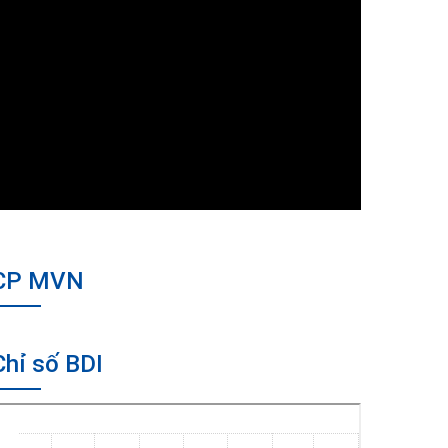
CP MVN
Chỉ số BDI