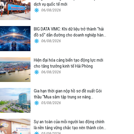
dịch vụ quốc tế mới
06/08/2026
BIG DATA VIMC: Khi dữ liệu trở thành “hải
đồ số” dẫn đường cho doanh nghiệp hàng
hải
06/08/2026
Hiện đại hóa cảng biển tạo động lực mới
cho tăng trưởng kinh tế Hải Phòng
06/08/2026
Gia hạn thời gian nộp hồ sơ đề xuất Gói
thầu “Mua sắm tập trung xe nâng
container thuộc Tổng công ty Hàng hải
05/08/2026
Việt Nam – CTCP”
Sự an toàn của mỗi người lao động chính
là nền tảng vững chắc tạo nên thành công
của Cảng Đà Nẵng
05/08/2026