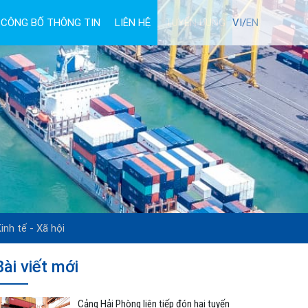
CÔNG BỐ THÔNG TIN
LIÊN HỆ
TUYỂN DỤNG
VI/
EN
inh tế - Xã hội
Bài viết mới
Cảng Hải Phòng liên tiếp đón hai tuyến