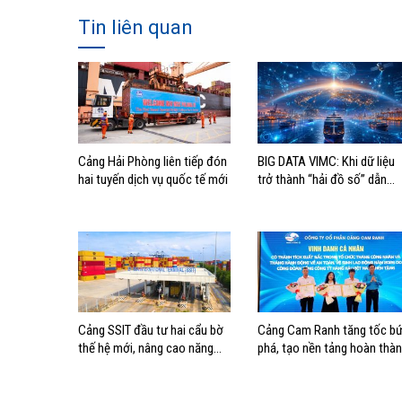
Tin liên quan
Cảng Hải Phòng liên tiếp đón
BIG DATA VIMC: Khi dữ liệu
hai tuyến dịch vụ quốc tế mới
trở thành “hải đồ số” dẫn
đường cho doanh nghiệp
hàng hải
Cảng SSIT đầu tư hai cẩu bờ
Cảng Cam Ranh tăng tốc bứ
thế hệ mới, nâng cao năng
phá, tạo nền tảng hoàn thà
lực khai thác cảng
mục tiêu tăng trưởng năm
2026