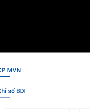
CP MVN
Chỉ số BDI