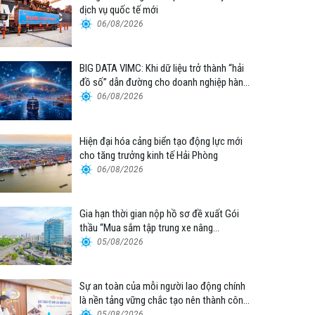
dịch vụ quốc tế mới
06/08/2026
BIG DATA VIMC: Khi dữ liệu trở thành “hải
đồ số” dẫn đường cho doanh nghiệp hàng
hải
06/08/2026
Hiện đại hóa cảng biển tạo động lực mới
cho tăng trưởng kinh tế Hải Phòng
06/08/2026
Gia hạn thời gian nộp hồ sơ đề xuất Gói
thầu “Mua sắm tập trung xe nâng
container thuộc Tổng công ty Hàng hải
05/08/2026
Việt Nam – CTCP”
Sự an toàn của mỗi người lao động chính
là nền tảng vững chắc tạo nên thành công
của Cảng Đà Nẵng
05/08/2026