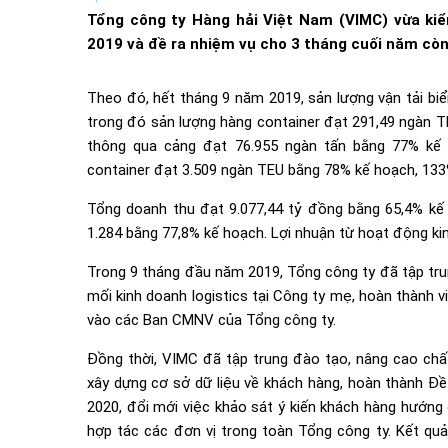
Tổng công ty Hàng hải Việt Nam (VIMC) vừa kiê
2019 và đề ra nhiệm vụ cho 3 tháng cuối năm còn 
Theo đó, hết tháng 9 năm 2019, sản lượng vận tải bi
trong đó sản lượng hàng container đạt 291,49 ngàn T
thông qua cảng đạt 76.955 ngàn tấn bằng 77% kế
container đạt 3.509 ngàn TEU bằng 78% kế hoạch, 13
Tổng doanh thu đạt 9.077,44 tỷ đồng bằng 65,4% kế
1.284 bằng 77,8% kế hoạch. Lợi nhuận từ hoạt động kin
Trong 9 tháng đầu năm 2019, Tổng công ty đã tập tru
mối kinh doanh logistics tại Công ty mẹ, hoàn thành
vào các Ban CMNV của Tổng công ty.
Đồng thời, VIMC đã tập trung đào tạo, nâng cao chất
xây dựng cơ sở dữ liệu về khách hàng, hoàn thành Đ
2020, đổi mới việc khảo sát ý kiến khách hàng hướng 
hợp tác các đơn vị trong toàn Tổng công ty. Kết qu