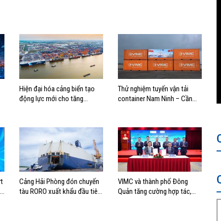
Hiện đại hóa cảng biển tạo
Thử nghiệm tuyến vận tải
động lực mới cho tăng
container Nam Ninh – Cần
trưởng kinh tế Hải Phòng
Thơ, mở thêm hướng kết nối
logistics cho ĐBSCL
t
Cảng Hải Phòng đón chuyến
VIMC và thành phố Đông
nh
tàu RORO xuất khẩu đầu tiên
Quản tăng cường hợp tác,
của Hyundai Glovis
mở rộng kết nối logistics và
thương mại Việt Nam – Trung