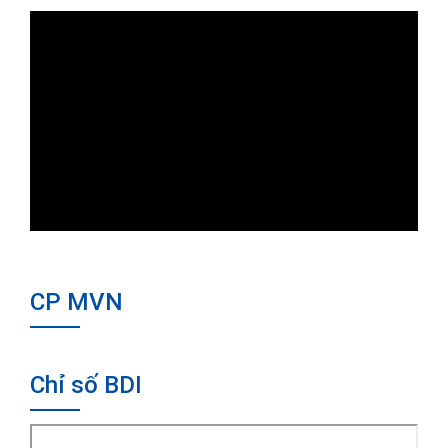
CP MVN
Chỉ số BDI