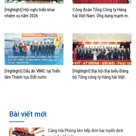
[Highlight] Hội nghị triển khai
Công đoàn Tổng Công ty Hàng
nhiệm vụ năm 2026
hải Việt Nam: Ứng dụng mạnh mẽ
chuyển đổi số trong hoạt động
công đoàn
[Highlight] Dấu ấn VIMC tại Triển
[Highlight] Đại hội Đại biểu Đảng
lãm Thành tựu Đất nước
bộ Tổng công ty Hàng hải Việt
Nam lần thứ VII, nhiệm kỳ 2025-
2030
Bài viết mới
Cảng Hải Phòng liên tiếp đón hai tuyến dịch