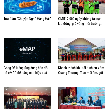
Tọa đàm “Chuyện Nghề Hàng Hải”
CMIT: 2.000 ngày không tai nạn
lao động, giữ vững môi trường
làm việc an toàn
Cảng Đà Nẵng ứng dụng bản đồ
Khánh thành khu tái định cư xóm
số eMAP để nâng cao hiệu quả
Quang Thượng: Trao mái ấm, gửi
vận hành
niềm tin đầu Xuân