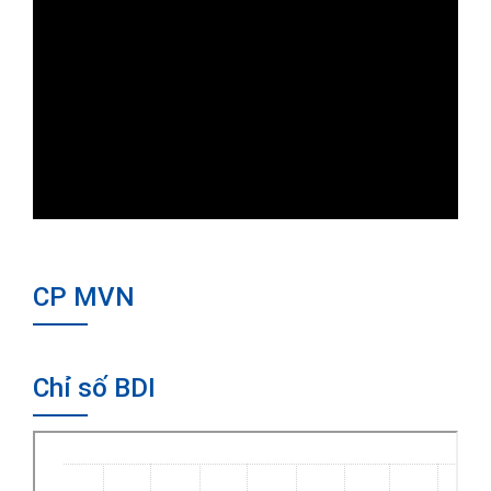
CP MVN
Chỉ số BDI