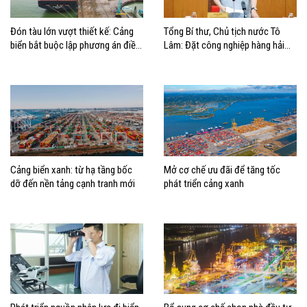
Đón tàu lớn vượt thiết kế: Cảng
Tổng Bí thư, Chủ tịch nước Tô
biển bắt buộc lập phương án điều
Lâm: Đặt công nghiệp hàng hải
động, đánh giá rủi ro
đúng vị trí trong chiến lược xây
dựng Việt Nam trở thành quốc gia
biển mạnh
Cảng biển xanh: từ hạ tầng bốc
Mở cơ chế ưu đãi để tăng tốc
dỡ đến nền tảng cạnh tranh mới
phát triển cảng xanh