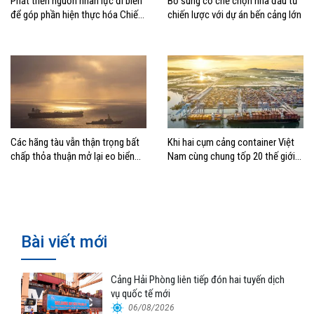
Phát triển nguồn nhân lực đi biển
Bổ sung cơ chế chọn nhà đầu tư
để góp phần hiện thực hóa Chiến
chiến lược với dự án bến cảng lớn
lược biển Việt Nam
Các hãng tàu vẫn thận trọng bất
Khi hai cụm cảng container Việt
chấp thỏa thuận mở lại eo biển
Nam cùng chung tốp 20 thế giới
Hormuz
về hiệu suất
Bài viết mới
Cảng Hải Phòng liên tiếp đón hai tuyến dịch
vụ quốc tế mới
06/08/2026