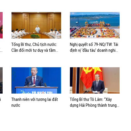
Tổng Bí thư, Chủ tịch nước:
Nghị quyết số 79-NQ/TW: Tái
t
Cần đổi mới tư duy và tầm
định vị ‘đầu tàu’ doanh nghiệp
nhìn phát triển biển
nhà nước
i
Thanh niên với tương lai đất
Tổng Bí thư Tô Lâm: “Xây
nước
dựng Hải Phòng thành trung
tâm công nghiệp, cảng biển
hiện đại”