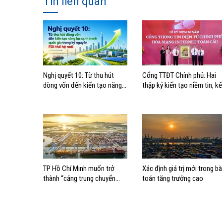
Tin liên quan
Nghị quyết 10: Từ thu hút
Cổng TTĐT Chính phủ: Hai
dòng vốn đến kiến tạo năng
thập kỷ kiến tạo niềm tin, kế
lực cạnh tranh quốc gia trong
nối Chính phủ với người dân
kỷ nguyên FDI thế hệ mới
TP Hồ Chí Minh muốn trở
Xác định giá trị mới trong bà
thành “cảng trung chuyển
toán tăng trưởng cao
dòng vốn” cho kinh tế biển