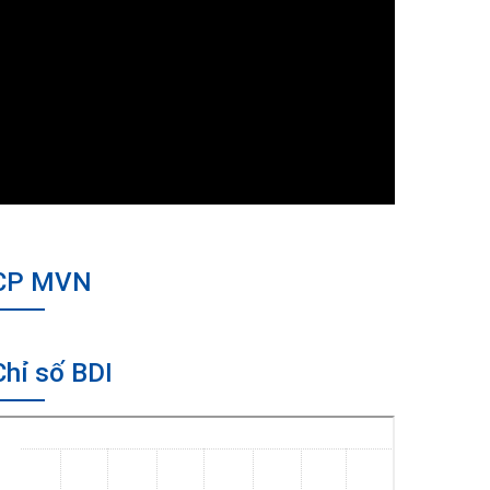
CP MVN
Chỉ số BDI