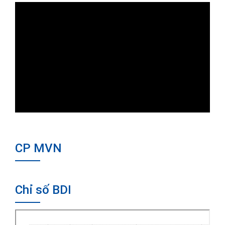
CP MVN
Chỉ số BDI