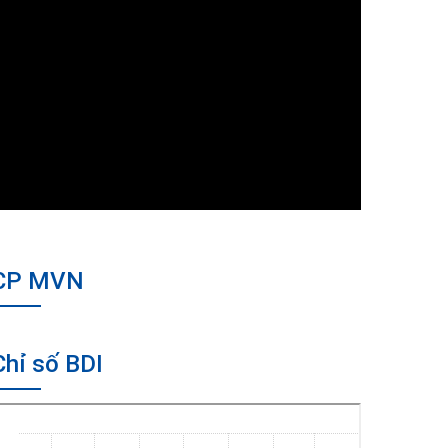
CP MVN
Chỉ số BDI