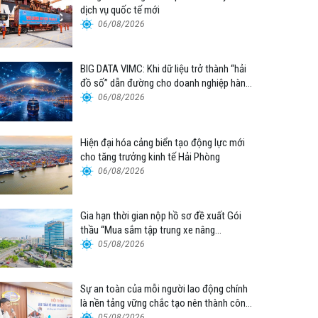
dịch vụ quốc tế mới
06/08/2026
BIG DATA VIMC: Khi dữ liệu trở thành “hải
đồ số” dẫn đường cho doanh nghiệp hàng
hải
06/08/2026
Hiện đại hóa cảng biển tạo động lực mới
cho tăng trưởng kinh tế Hải Phòng
06/08/2026
Gia hạn thời gian nộp hồ sơ đề xuất Gói
thầu “Mua sắm tập trung xe nâng
container thuộc Tổng công ty Hàng hải
05/08/2026
Việt Nam – CTCP”
Sự an toàn của mỗi người lao động chính
là nền tảng vững chắc tạo nên thành công
của Cảng Đà Nẵng
05/08/2026