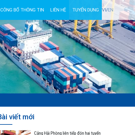
CÔNG BỐ THÔNG TIN
LIÊN HỆ
TUYỂN DỤNG
VI/
EN
Bài viết mới
Cảng Hải Phòng liên tiếp đón hai tuyến