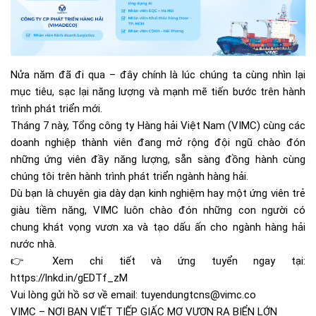
Nửa năm đã đi qua – đây chính là lúc chúng ta cùng nhìn lại
mục tiêu, sạc lại năng lượng và mạnh mẽ tiến bước trên hành
trình phát triển mới.
Tháng 7 này, Tổng công ty Hàng hải Việt Nam (VIMC) cùng các
doanh nghiệp thành viên đang mở rộng đội ngũ chào đón
những ứng viên đầy năng lượng, sẵn sàng đồng hành cùng
chúng tôi trên hành trình phát triển ngành hàng hải.
Dù bạn là chuyên gia dày dạn kinh nghiệm hay một ứng viên trẻ
giàu tiềm năng, VIMC luôn chào đón những con người có
chung khát vọng vươn xa và tạo dấu ấn cho ngành hàng hải
nước nhà.
👉 Xem chi tiết và ứng tuyển ngay tại:
https://lnkd.in/gEDTf_zM
Vui lòng gửi hồ sơ về email:
tuyendungtcns@vimc.co
VIMC – NƠI BẠN VIẾT TIẾP GIẤC MƠ VƯƠN RA BIỂN LỚN