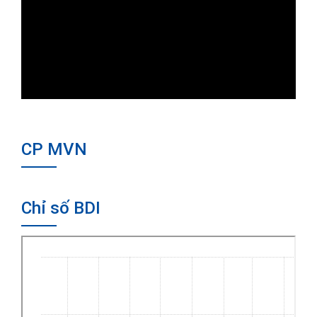
CP MVN
Chỉ số BDI