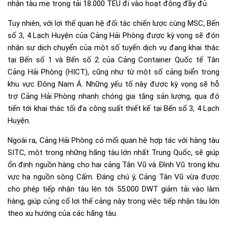
nhận tàu mẹ trọng tải 18.000 TEU đi vào hoạt động đầy đủ.
Tuy nhiên, với lợi thế quan hệ đối tác chiến lược cùng MSC, Bến
số 3, 4 Lạch Huyện của Cảng Hải Phòng được kỳ vọng sẽ đón
nhận sự dịch chuyển của một số tuyến dịch vụ đang khai thác
tại Bến số 1 và Bến số 2 của Cảng Container Quốc tế Tân
Cảng Hải Phòng (HICT), cũng như từ một số cảng biển trong
khu vực Đông Nam Á. Những yếu tố này được kỳ vọng sẽ hỗ
trợ Cảng Hải Phòng nhanh chóng gia tăng sản lượng, qua đó
tiến tới khai thác tối đa công suất thiết kế tại Bến số 3, 4 Lạch
Huyện.
Ngoài ra, Cảng Hải Phòng có mối quan hệ hợp tác với hàng tàu
SITC, một trong những hãng tàu lớn nhất Trung Quốc, sẽ giúp
ổn định nguồn hàng cho hai cảng Tân Vũ và Đình Vũ trong khu
vực hạ nguồn sông Cấm. Đáng chú ý, Cảng Tân Vũ vừa được
cho phép tiếp nhận tàu lên tới 55.000 DWT giảm tải vào làm
hàng, giúp củng cố lợi thế cảng này trong việc tiếp nhận tàu lớn
theo xu hướng của các hãng tàu.