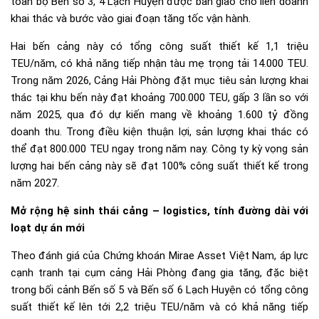
toàn bộ Bến số 3, 4 Lạch Huyện được bàn giao cho liên doanh
khai thác và bước vào giai đoạn tăng tốc vận hành.
Hai bến cảng này có tổng công suất thiết kế 1,1 triệu
TEU/năm, có khả năng tiếp nhận tàu mẹ trọng tải 14.000 TEU.
Trong năm 2026, Cảng Hải Phòng đặt mục tiêu sản lượng khai
thác tại khu bến này đạt khoảng 700.000 TEU, gấp 3 lần so với
năm 2025, qua đó dự kiến mang về khoảng 1.600 tỷ đồng
doanh thu. Trong điều kiện thuận lợi, sản lượng khai thác có
thể đạt 800.000 TEU ngay trong năm nay. Công ty kỳ vọng sản
lượng hai bến cảng này sẽ đạt 100% công suất thiết kế trong
năm 2027.
Mở rộng hệ sinh thái cảng – logistics, tính đường dài với
loạt dự án mới
Theo đánh giá của Chứng khoán Mirae Asset Việt Nam, áp lực
cạnh tranh tại cụm cảng Hải Phòng đang gia tăng, đặc biệt
trong bối cảnh Bến số 5 và Bến số 6 Lạch Huyện có tổng công
suất thiết kế lên tới 2,2 triệu TEU/năm và có khả năng tiếp