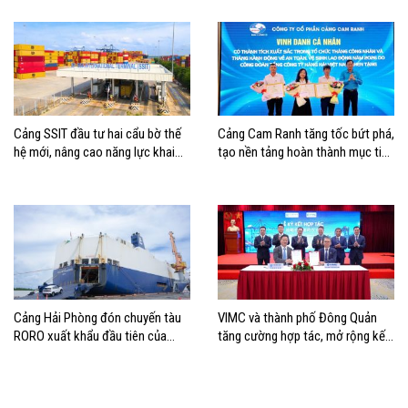
cho ĐBSCL
Cảng SSIT đầu tư hai cẩu bờ thế
Cảng Cam Ranh tăng tốc bứt phá,
hệ mới, nâng cao năng lực khai
tạo nền tảng hoàn thành mục tiêu
thác cảng
tăng trưởng năm 2026
Cảng Hải Phòng đón chuyến tàu
VIMC và thành phố Đông Quản
RORO xuất khẩu đầu tiên của
tăng cường hợp tác, mở rộng kết
Hyundai Glovis
nối logistics và thương mại Việt
Nam – Trung Quốc