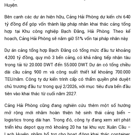
Huyện.
Bên cạnh các dự án hiện hữu, Cảng Hải Phòng dự kiến chi 640
tỷ đồng để góp vốn thành lập pháp nhân khai thác cảng tổng
hợp tại Khu công nghiệp Bạch Đằng, Hải Phòng. Theo kế
hoạch, Cảng Hải Phòng sẽ nắm giữ 51% vốn tại pháp nhân này.
Dự án cảng tổng hợp Bạch Đằng có tổng mức đầu tư khoảng
4.200 tỷ đồng, quy mô 3 bến cảng, có khả năng tiếp nhận tàu
trọng tải từ 20.000 DWT đến 55.000 DWT. Dự án có tổng chiều
dài cầu cảng 900 m và công suất thiết kế khoảng 700.000
TEU/năm. Công ty dự kiến trình cấp có thẩm quyền phê duyệt
chủ trương đầu tư trong quý 2/2026, với mục tiêu đưa bến đầu
tiên vào khai thác từ cuối năm 2027.
Cảng Hải Phòng cũng đang nghiên cứu thêm một số hướng
mở rộng mới nhằm hoàn thiện hệ sinh thái cảng biển –
logistics trong dài hạn. Trong đó, công ty đang xem xét phát
triển khu depot quy mô khoảng 20 ha tại khu vực Xuân Cầu –
Lạch Huyện, nhằm bổ trợ cho hoạt động khai thác container,