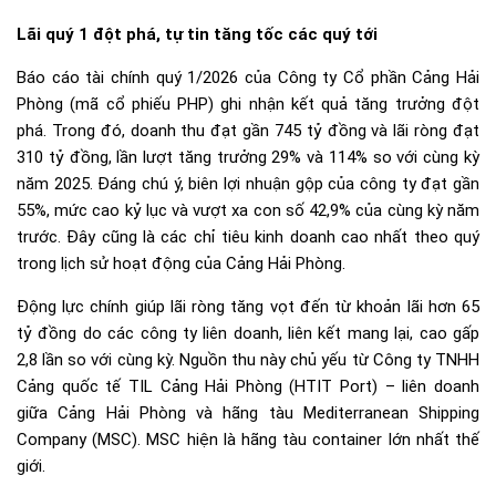
Lãi quý 1 đột phá, tự tin tăng tốc các quý tới
Báo cáo tài chính quý 1/2026 của Công ty Cổ phần Cảng Hải
Phòng (mã cổ phiếu PHP) ghi nhận kết quả tăng trưởng đột
phá. Trong đó, doanh thu đạt gần 745 tỷ đồng và lãi ròng đạt
310 tỷ đồng, lần lượt tăng trưởng 29% và 114% so với cùng kỳ
năm 2025. Đáng chú ý, biên lợi nhuận gộp của công ty đạt gần
55%, mức cao kỷ lục và vượt xa con số 42,9% của cùng kỳ năm
trước. Đây cũng là các chỉ tiêu kinh doanh cao nhất theo quý
trong lịch sử hoạt động của Cảng Hải Phòng.
Động lực chính giúp lãi ròng tăng vọt đến từ khoản lãi hơn 65
tỷ đồng do các công ty liên doanh, liên kết mang lại, cao gấp
2,8 lần so với cùng kỳ. Nguồn thu này chủ yếu từ Công ty TNHH
Cảng quốc tế TIL Cảng Hải Phòng (HTIT Port) – liên doanh
giữa Cảng Hải Phòng và hãng tàu Mediterranean Shipping
Company (MSC). MSC hiện là hãng tàu container lớn nhất thế
giới.