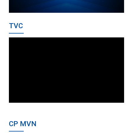
TVC
CP MVN