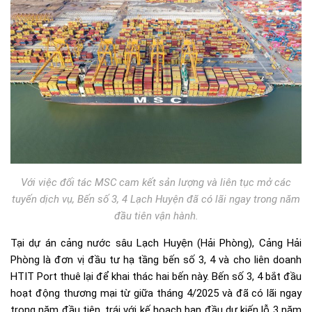
Với việc đối tác MSC cam kết sản lượng và liên tục mở các
tuyến dịch vụ, Bến số 3, 4 Lạch Huyện đã có lãi ngay trong năm
đầu tiên vận hành.
Tại dự án cảng nước sâu Lạch Huyện (Hải Phòng), Cảng Hải
Phòng là đơn vị đầu tư hạ tầng bến số 3, 4 và cho liên doanh
HTIT Port thuê lại để khai thác hai bến này. Bến số 3, 4 bắt đầu
hoạt động thương mại từ giữa tháng 4/2025 và đã có lãi ngay
trong năm đầu tiên, trái với kế hoạch ban đầu dự kiến lỗ 3 năm