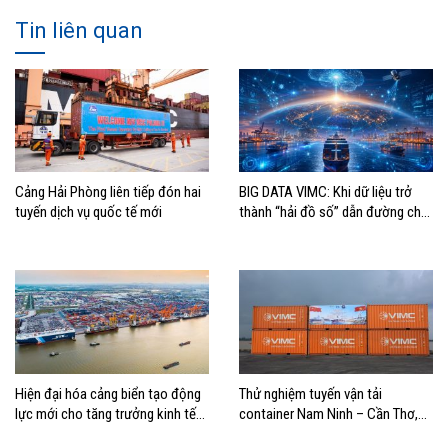
Tin liên quan
Cảng Hải Phòng liên tiếp đón hai
BIG DATA VIMC: Khi dữ liệu trở
tuyến dịch vụ quốc tế mới
thành “hải đồ số” dẫn đường cho
doanh nghiệp hàng hải
Hiện đại hóa cảng biển tạo động
Thử nghiệm tuyến vận tải
lực mới cho tăng trưởng kinh tế
container Nam Ninh – Cần Thơ,
Hải Phòng
mở thêm hướng kết nối logistics