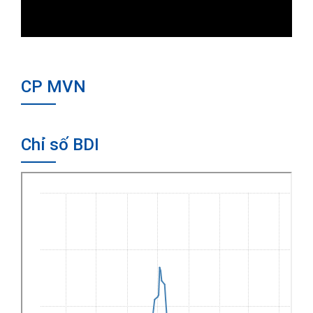
CP MVN
Chỉ số BDI