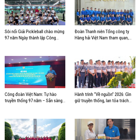
Sôi nổi Giải Pickleball chào mừng
Đoàn Thanh niên Tổng công ty
97 năm Ngày thành lập Công
Hàng hải Việt Nam tham quan,
đoàn Việt Nam
học tập thực tế tại Nhà Quốc hội
Công đoàn Việt Nam: Tự hào
Hành trình “Về nguồn” 2026: Gìn
truyền thống 97 năm – Sẵn sàng
giữ truyền thống, lan tỏa trách
bước vào kỷ nguyên mới
nhiệm