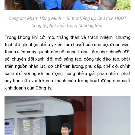
Đồng chí Phạm Hồng Minh – Bí thư Đảng uỷ, Chủ tịch HĐQT
Công ty phát biểu trong Chương trình
Trong không khí cởi mở, thẳng thắn và trách nhiệm, chương
trình đã ghi nhận nhiều ý kiến tâm huyết của cán bộ, đoàn viên,
thanh niên xoay quanh các nội dung trọng tâm như chuyển đổi
số, chuyển đổi xanh, đổi mới sáng tạo; công tác đào tạo, phát
triển nguồn nhân lực; cơ chế tiền lương, phụ cấp, chế độ, chính
sách đối với người lao động; cùng nhiều giải pháp nhằm phát
huy hơn nữa vai trò của thanh niên trong hoạt động sản xuất
kinh doanh của Công ty.