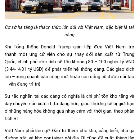
Cơ sở hạ tầng là thách thức lớn đối với Việt Nam, đặc biệt là tại
cảng
Khi Tổng thống Donald Trump gián tiếp đưa Việt Nam trở
thành một ứng cử viên cho sự thay đổi sản xuất từ ​​Trung
Quốc, chính phủ ước tính sẽ tốn khoảng 80 – 100 nghìn tỷ VND
(3,44- 4,31 tỷ USD) để phát triển hệ thống cảng. Các giao dịch
lớn – xung quanh các cổng mới hoặc các cổng cũ được cải tạo
– vẫn đang trì trệ.
Sự tắc nghẽn tại các cảng có nghĩa là chi phí tồn kho tăng và
dây chuyền sản xuất ít đa dạng hơn, giao thương sẽ bị giới hạn
ở những hàng hóa không quá nhạy cảm với thời gian, theo phân
tích BI.
Việt Nam phải làm gì? Đầu tư thêm cho kho, cảng biển, nhà ga
đường sắt, và kho container nội địa. BI cũng đề xuất thành lập