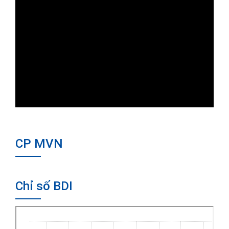
CP MVN
Chỉ số BDI