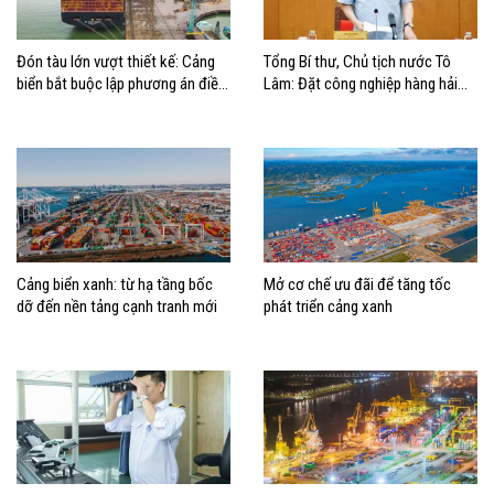
Đón tàu lớn vượt thiết kế: Cảng
Tổng Bí thư, Chủ tịch nước Tô
biển bắt buộc lập phương án điều
Lâm: Đặt công nghiệp hàng hải
động, đánh giá rủi ro
đúng vị trí trong chiến lược xây
dựng Việt Nam trở thành quốc gia
biển mạnh
Cảng biển xanh: từ hạ tầng bốc
Mở cơ chế ưu đãi để tăng tốc
dỡ đến nền tảng cạnh tranh mới
phát triển cảng xanh