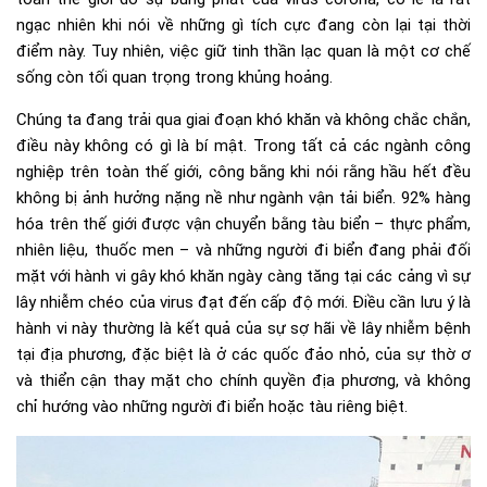
ngạc nhiên khi nói về những gì tích cực đang còn lại tại thời
điểm này. Tuy nhiên, việc giữ tinh thần lạc quan là một cơ chế
sống còn tối quan trọng trong khủng hoảng.
Chúng ta đang trải qua giai đoạn khó khăn và không chắc chắn,
điều này không có gì là bí mật. Trong tất cả các ngành công
nghiệp trên toàn thế giới, công bằng khi nói rằng hầu hết đều
không bị ảnh hưởng nặng nề như ngành vận tải biển. 92% hàng
hóa trên thế giới được vận chuyển bằng tàu biển – thực phẩm,
nhiên liệu, thuốc men – và những người đi biển đang phải đối
mặt với hành vi gây khó khăn ngày càng tăng tại các cảng vì sự
lây nhiễm chéo của virus đạt đến cấp độ mới. Điều cần lưu ý là
hành vi này thường là kết quả của sự sợ hãi về lây nhiễm bệnh
tại địa phương, đặc biệt là ở các quốc đảo nhỏ, của sự thờ ơ
và thiển cận thay mặt cho chính quyền địa phương, và không
chỉ hướng vào những người đi biển hoặc tàu riêng biệt.