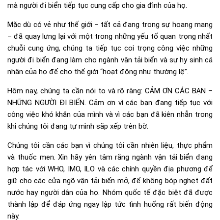
mà người đi biển tiếp tục cung cấp cho gia đình của họ.
Mặc dù có vẻ như thế giới – tất cả đang trong sự hoang mang
– đã quay lưng lại với một trong những yếu tố quan trọng nhất
chuỗi cung ứng, chúng ta tiếp tục coi trọng công việc những
người đi biển đang làm cho ngành vận tải biển và sự hy sinh cá
nhân của họ để cho thế giới “hoạt động như thường lệ”.
Hôm nay, chúng ta cần nói to và rõ ràng: CẢM ƠN CÁC BẠN –
NHỮNG NGƯỜI ĐI BIỂN. Cảm ơn vì các bạn đang tiếp tục với
công việc khó khăn của mình và vì các bạn đã kiên nhẫn trong
khi chúng tôi đang tự mình sắp xếp trên bờ.
Chúng tôi cần các bạn vì chúng tôi cần nhiên liệu, thực phẩm
và thuốc men. Xin hãy yên tâm rằng ngành vận tải biển đang
hợp tác với WHO, IMO, ILO và các chính quyền địa phương để
giữ cho các cửa ngõ vận tải biển mở, để không bóp nghẹt đất
nước hay người dân của họ. Nhóm quốc tế đặc biệt đã được
thành lập để đáp ứng ngay lập tức tình huống rất biến động
này.