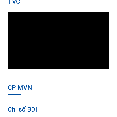
TVC
CP MVN
Chỉ số BDI