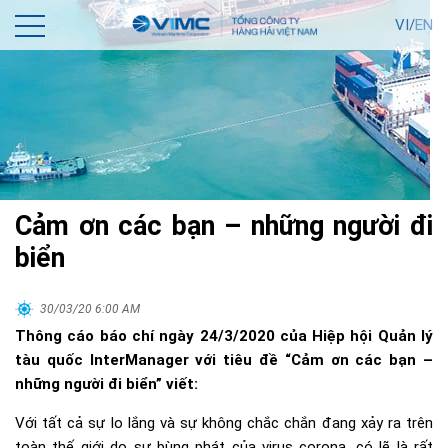
VI/
EN
Cảm ơn các bạn – những người đi
biển
30/03/20 6:00 AM
Thông cáo báo chí ngày 24/3/2020 của Hiệp hội Quản lý
tàu quốc InterManager với tiêu đề “Cảm ơn các bạn –
những người đi biển” viết:
Với tất cả sự lo lắng và sự không chắc chắn đang xảy ra trên
toàn thế giới do sự bùng phát của virus corona, có lẽ là rất