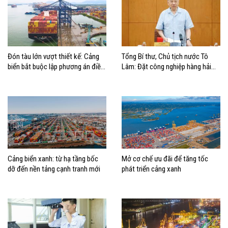
Đón tàu lớn vượt thiết kế: Cảng
Tổng Bí thư, Chủ tịch nước Tô
biển bắt buộc lập phương án điều
Lâm: Đặt công nghiệp hàng hải
động, đánh giá rủi ro
đúng vị trí trong chiến lược xây
dựng Việt Nam trở thành quốc gia
biển mạnh
Cảng biển xanh: từ hạ tầng bốc
Mở cơ chế ưu đãi để tăng tốc
dỡ đến nền tảng cạnh tranh mới
phát triển cảng xanh