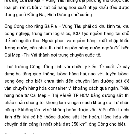
là cảng của Bà Rịa – Vũng Tàu nhưng địa phương thu được các
loại phí rất ít, bởi vì tất cả hàng hóa xuất nhập khẩu đều được
đóng gói ở Đồng Nai, Bình Dương chở xuống.
Ông Công cho rằng Bà Rịa – Vũng Tàu phải có khu kinh tế, khu
công nghiệp, trung tâm logistics, ICD tạo nguồn hàng tại chỗ
để có nguồn thu. Ngoài phục vụ nguồn hàng xuất nhập khẩu
trong nước, cần phải thu hút nguồn hàng nước ngoài để biến
Cái Mép -Thị Vải thành nơi trung chuyển quốc tế.
Thứ trưởng Công đồng tình với nhiều ý kiến đề xuất về xây
dựng hạ tầng giao thông, luồng hàng hải, nạo vét tuyến luồng,
song ông cho biết chưa tính đến chuyện làm đường sắt để
vận chuyển hàng hóa container vì khoảng cách quá ngắn. “Nếu
hàng hóa từ Cái Mép – Thị Vải về TP HCM bằng đường sắt thì
chắc chắn chúng tôi không làm vì ngân sách không có. Tư nhân
cũng sẽ không làm vì sẽ không hoàn được vốn. Việc đầu tư chỉ
tính đến khi có hệ thống đường sắt liên hoàn. Hàng hóa vận
chuyển đến cảng ít nhất phải đạt 350 km”, ông Công cho biết.