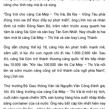
riêng cho tỉnh này, mà là cả vùng.
“Ông trời cho cảng Cái Mép – Thị Vải, Bà Rịa – Vũng Tàu phải
đóng tròn vai để thúc đẩy sự phát triển”, ông Lĩnh nói và nhận
định cả miền Đông Nam Bộ, trăm năm trước xoay quanh hai
tâm là cảng Sài Gòn và sân bay Tân Sơn Nhất. Nay chuẩn bị hai
tâm mới là cảng Cái Mép – Thị Vải và sân bay Long Thành.
Ông dẫn chứng thế kỷ 18, cảng Hội An phát triển mạnh mẽ,
sầm uất, vì lúc đó con người chỉ đi tàu 1.000-2.000 tấn. Sau
đó, cảng Sài Gòn trở thành thương cảng quốc tế khi tiếp nhận
tàu 10.000 tấn. “Khi tàu 100.000 tấn thì Cái Mép – Thị Vải nổi
lên và sớm muộn cảng cũng sẽ trở thành cửa ngõ phía Nam”,
ông Lĩnh nói.
Thứ trưởng Bộ Giao thông Vận tải Nguyễn Văn Công đánh giá,
tốc độ tăng trưởng của cảng Cái Mép – Thị Vải là một kỳ tích,
cuối năm ngoái chiếm 30% sản lượng hàng hóa xuất nhập khẩu
bằng container của cả nước. Ông nêu bất cập lớn nhất hiện nay