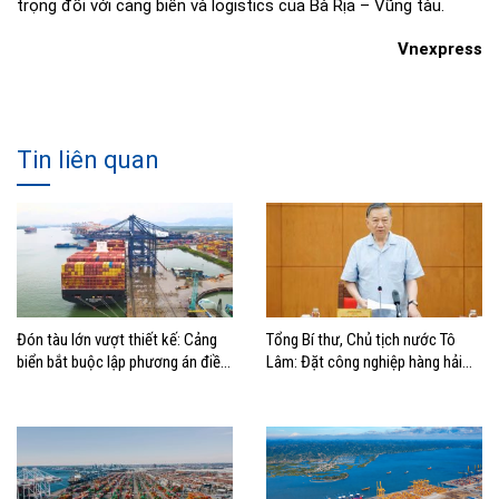
trọng đối với cảng biển và logistics của Bà Rịa – Vũng tàu.
Vnexpress
Tin liên quan
Đón tàu lớn vượt thiết kế: Cảng
Tổng Bí thư, Chủ tịch nước Tô
biển bắt buộc lập phương án điều
Lâm: Đặt công nghiệp hàng hải
động, đánh giá rủi ro
đúng vị trí trong chiến lược xây
dựng Việt Nam trở thành quốc gia
biển mạnh