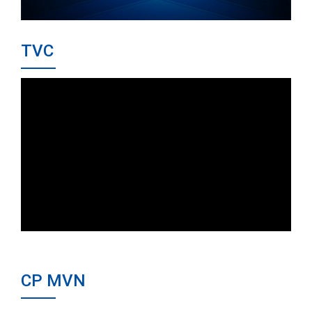
TVC
CP MVN