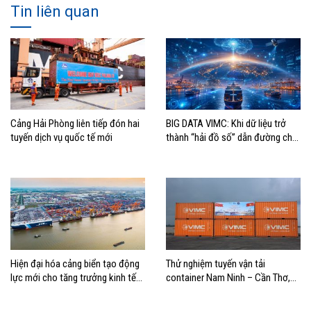
Tin liên quan
Cảng Hải Phòng liên tiếp đón hai
BIG DATA VIMC: Khi dữ liệu trở
tuyến dịch vụ quốc tế mới
thành “hải đồ số” dẫn đường cho
doanh nghiệp hàng hải
Hiện đại hóa cảng biển tạo động
Thử nghiệm tuyến vận tải
lực mới cho tăng trưởng kinh tế
container Nam Ninh – Cần Thơ,
Hải Phòng
mở thêm hướng kết nối logistics
cho ĐBSCL