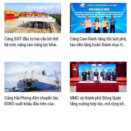
Cảng SSIT đầu tư hai cẩu bờ thế
Cảng Cam Ranh tăng tốc bứt phá,
hệ mới, nâng cao năng lực khai
tạo nền tảng hoàn thành mục tiêu
thác cảng
tăng trưởng năm 2026
Cảng Hải Phòng đón chuyến tàu
VIMC và thành phố Đông Quản
RORO xuất khẩu đầu tiên của
tăng cường hợp tác, mở rộng kết
Hyundai Glovis
nối logistics và thương mại Việt
Nam – Trung Quốc